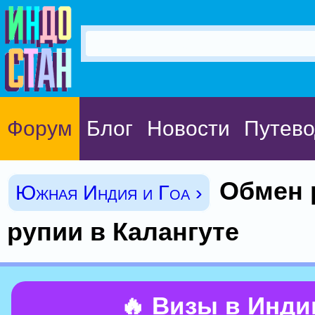
Форум
Блог
Новости
Путево
Обмен 
Южная Индия и Гоа ›
рупии в Калангуте
🔥 Визы в Инд