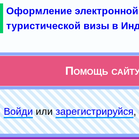
Оформление электронной
туристической визы в Ин
Помощь сайт
Войди
или
зарeгиcтpируйся
,