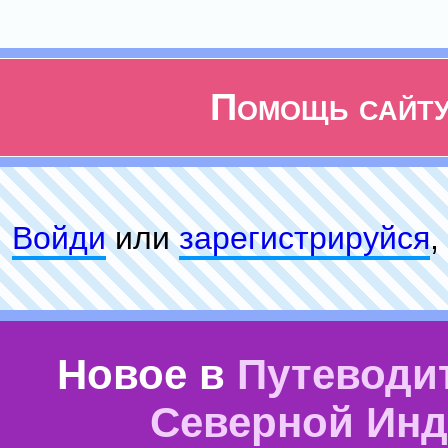
Помощь сайт
Войди
или
зарeгиcтpируйся
,
Новое в
Путеводи
Северной Ин