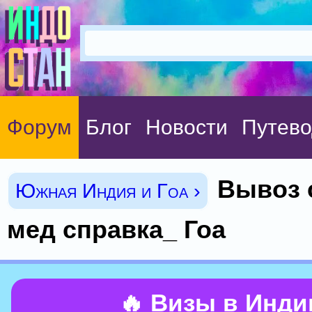
Форум
Блог
Новости
Путево
Вывоз 
Южная Индия и Гоа ›
мед справка_ Гоа
🔥 Визы в Инд