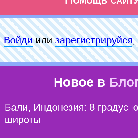
Войди
или
зарeгиcтpируйся
,
Новое в
Бло
Бали, Индонезия: 8 градус 
широты