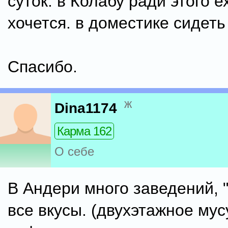
суток. в Колабу ради этого е
хочется. в доместике сидеть
Спасибо.
ж
Dina1174
Карма 162
О себе
В Андери много заведений, "
все вкусы. (двухэтажное му