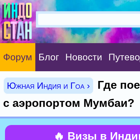
Форум
Блог
Новости
Путево
Где по
Южная Индия и Гоа ›
с аэропортом Мумбаи?
🔥 Визы в Инд