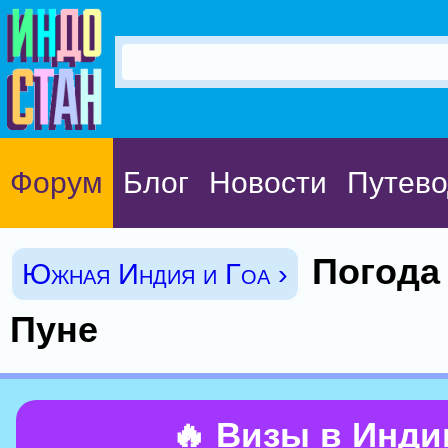
Форум
Блог
Новости
Путево
Погода
Южная Индия и Гоа ›
Пуне
🔥 Визы в Инд