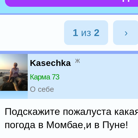
1
из
2
›
ж
Kasechka
Карма 73
О себе
Подскажите пожалуста кака
погода в Момбае,и в Пуне!