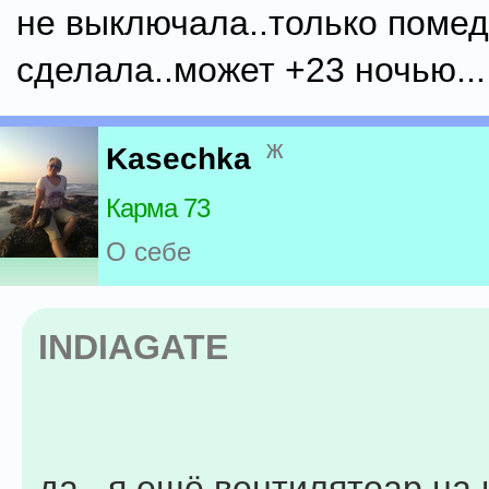
не выключала..только поме
сделала..может +23 ночью...
ж
Kasechka
Карма 73
О себе
INDIAGATE
да...я ещё вентилятоар на 