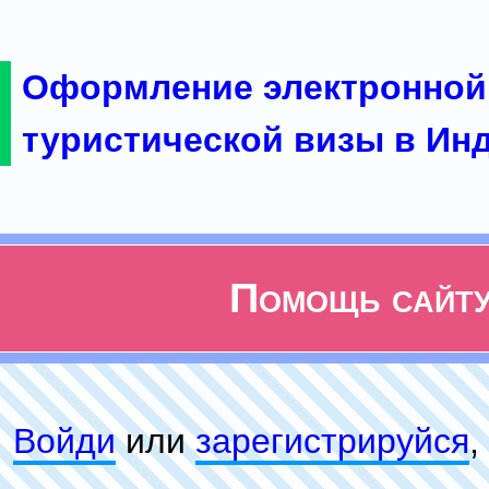
Оформление электронной
туристической визы в Ин
Помощь сайт
Войди
или
зарeгиcтpируйся
,