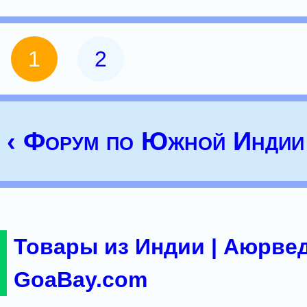
1
2
‹ Форум по Южной Индии
Товары из Индии | Аюрвед
GoaBay.com