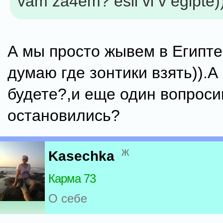
vam za4em? esli vi v egipte)
А мы просто жывем в Египте
думаю где зонтики взять)).А
будете?,и еще один вопроси
остановились?
ж
Kasechka
Карма 73
О себе