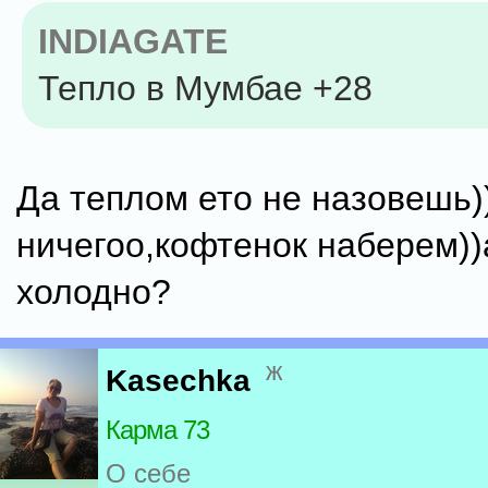
INDIAGATE
Тепло в Мумбае +28
Да теплом ето не назовешь)))
ничегоо,кофтенок наберем))
холодно?
ж
Kasechka
Карма 73
О себе