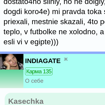
dostato4no silniy, no ne dolgiy
dogdi koro4e) mi pravda toka
priexali, mestnie skazali, 4to 
teplo, v futbolke ne xolodno,
esli vi v egipte)))
ж
INDIAGATE
Карма 135
О себе
Kasechka