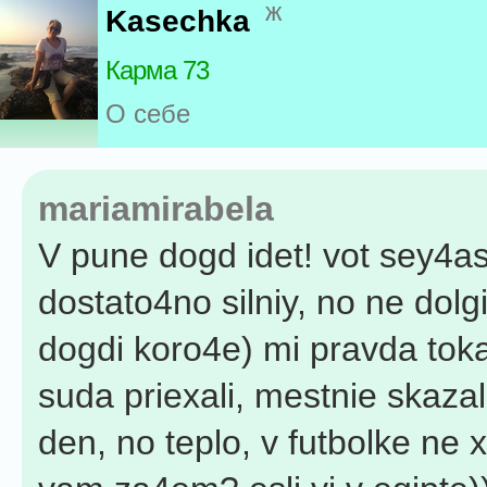
ж
Kasechka
Карма 73
О себе
mariamirabela
V pune dogd idet! vot sey4a
dostato4no silniy, no ne dolgi
dogdi koro4e) mi pravda tok
suda priexali, mestnie skazali
den, no teplo, v futbolke ne 