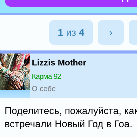
1
из
4
›
Lizzis Mother
Карма 92
О себе
Поделитесь, пожалуйста, ка
встречали Новый Год в Гоа.