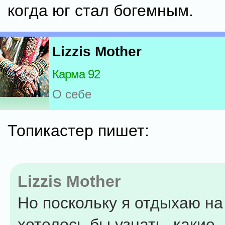
когда юг стал богемным.
Lizzis Mother
Карма 92
О себе
Топикастер пишет:
Lizzis Mother
Но поскольку я отдыхаю на
хотелось бы узнать, какие