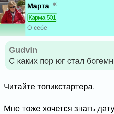
ж
Марта
Карма 501
О себе
Gudvin
С каких пор юг стал богем
Читайте топикстартера.
Мне тоже хочется знать дат