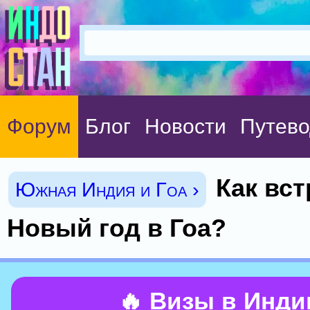
Форум
Блог
Новости
Путево
Как вст
Южная Индия и Гоа ›
Новый год в Гоа?
🔥 Визы в Инд