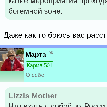
какие мероприятия проходя
богемной зоне.
Даже как то боюсь вас расст
ж
Марта
Карма 501
О себе
Lizzis Mother
Что взять с собой из Росси