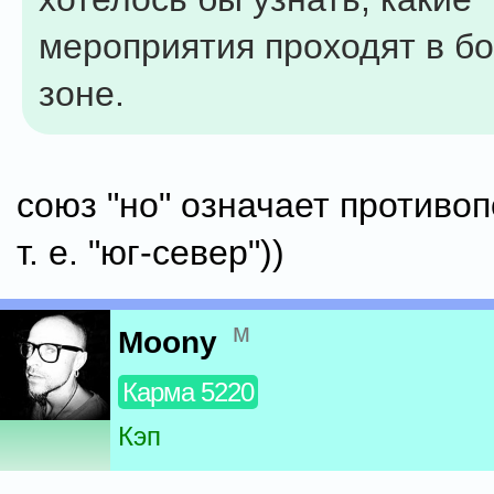
мероприятия проходят в б
зоне.
союз "но" означает противо
т. е. "юг-север"))
м
Moony
Карма 5220
Кэп