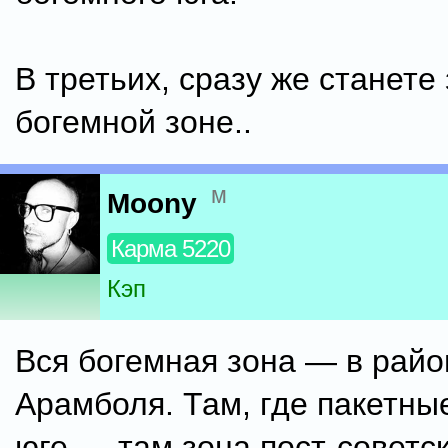
В третьих, сразу же станете
богемной зоне..
м
Moony
Карма 5220
Кэп
Вся богемная зона — в райо
Арамболя. Там, где пакетны
юге — там зона пост-советск