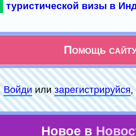
туристической визы в Ин
Помощь сайт
Войди
или
зарeгиcтpируйся
,
Новое в
Новос