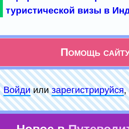
туристической визы в Ин
Помощь сайт
Войди
или
зарeгиcтpируйся
,