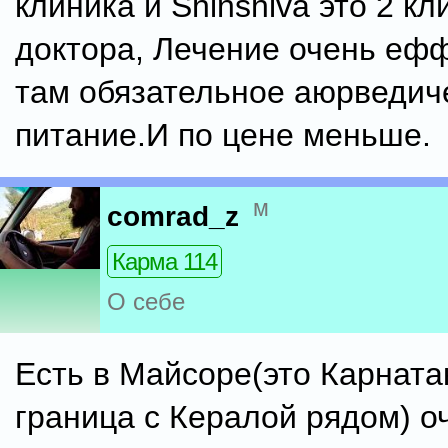
клиника и Shinshiva это 2 кл
доктора, Лечение очень еф
там обязательное аюрведич
питание.И по цене меньше.
м
comrad_z
Карма 114
О себе
Есть в Майсоре(это Карната
граница с Кералой рядом) о