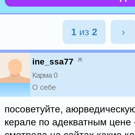
1
из
2
›
ж
ine_ssa77
Карма 0
О себе
посоветуйте, аюрведическую
керале по адекватным цене 