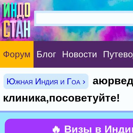
Форум
Блог
Новости
Путево
аюрвед
Южная Индия и Гоа ›
клиника,посоветуйте!
🔥 Визы в Инд