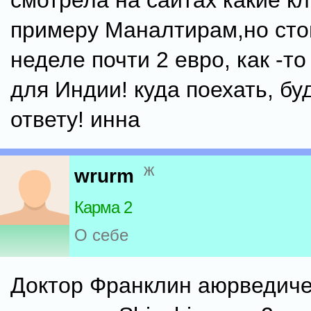
смотрела на сайтах какие кл
примеру Маналтирам,но сто
неделе почти 2 евро, как -то
для Индии! куда поехать, бу
ответу! инна
ж
wrurm
Карма 2
О себе
Доктор Франклин аюрведиче