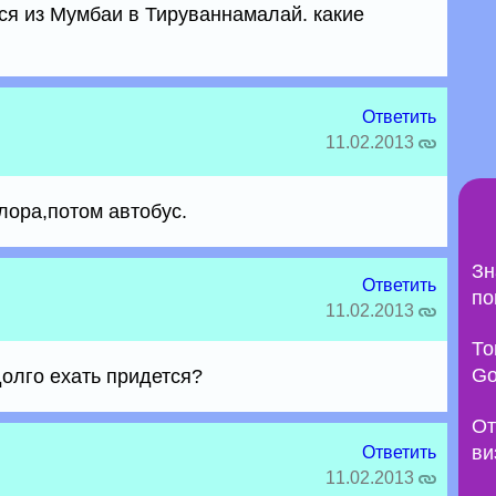
ся из Мумбаи в Тируваннамалай. какие
Ответить
11.02.2013
лора,потом автобус.
Зн
Ответить
по
11.02.2013
То
Go
долго ехать придется?
От
ви
Ответить
11.02.2013