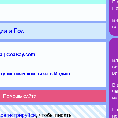
По
Не
Ви
во
ии и Гоа
а | GoaBay.com
Вл
вв
ви
туристической визы в Индию
В 
че
Помощь сайту
их
На
арeгиcтpируйся
, чтобы писать
но