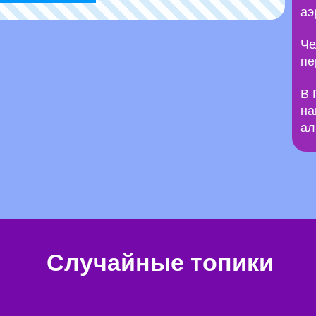
аэ
Че
пе
В 
на
ал
Случайные топики