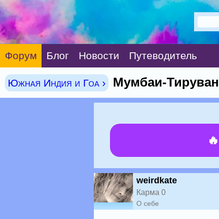
Форум
Блог
Новости
Путеводитель
Мумбаи-Тируван
Южная Индия и Гоа ›

weirdkate
Карма 0
О себе