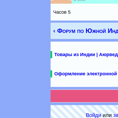
Часов 5
‹ Форум по Южной Инд
Товары из Индии | Аюрвед
Оформление электронной 
Войди
или
з