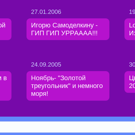
27.01.2006
19
ой
Игорю Самоделкину -
Lo
ГИП ГИП УРРАААА!!!
И
24.09.2005
30
 в
Ноябрь- "Золотой
Ц
треугольник" и немного
2
моря!