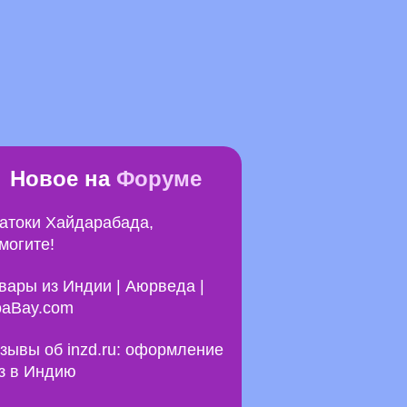
Новое на
Форуме
атоки Хайдарабада,
могите!
вары из Индии | Аюрведа |
aBay.com
зывы об inzd.ru: оформление
з в Индию