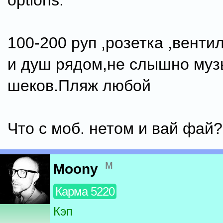
options:
100-200 руп ,розетка ,венти
и душ рядом,не слышно муз
шеков.Пляж любой
Что с моб. нетом и вай фай?
м
Moony
Карма 5220
Кэп