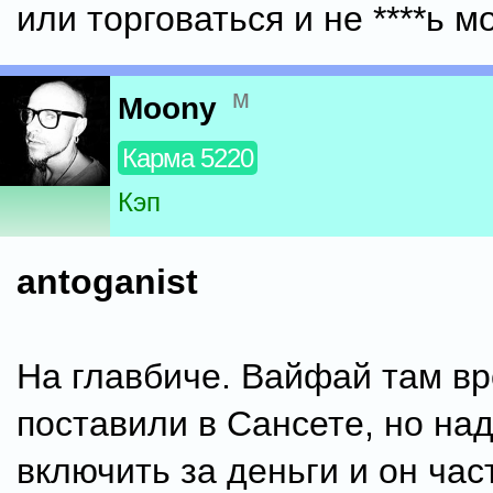
или торговаться и не ****ь м
м
Moony
Карма 5220
Кэп
antoganist
На главбиче. Вайфай там в
поставили в Сансете, но на
включить за деньги и он час