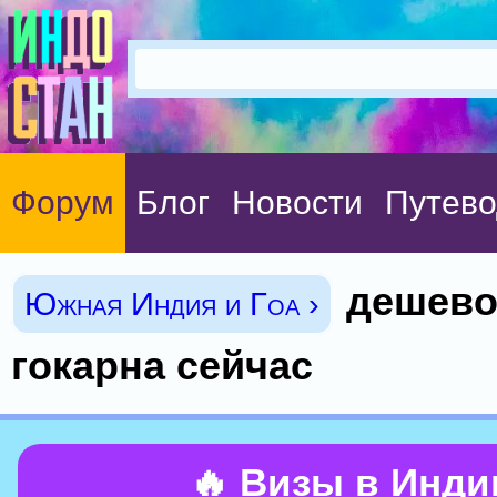
Форум
Блог
Новости
Путево
дешево
Южная Индия и Гоа ›
гокарна сейчас
🔥 Визы в Инд