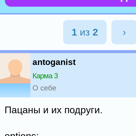
1
из
2
›
antoganist
Карма 3
О себе
Пацаны и их подруги.