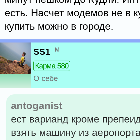
есть. Насчет модемов не в к
купить можно в городе.
м
SS1
Карма 580
О себе
antoganist
ест варианд кроме препеид
взять машину из аеропорт