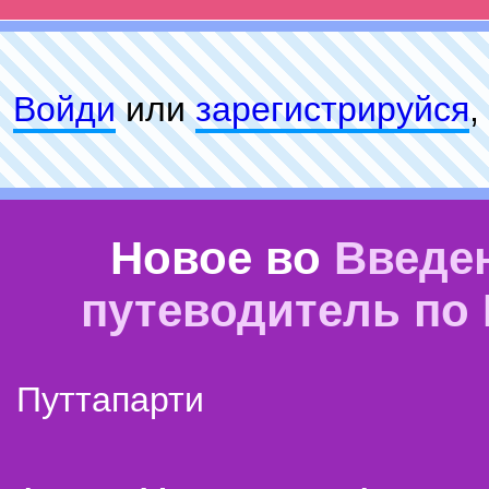
Войди
или
зарeгиcтpируйся
,
Новое во
Введе
путеводитель по
Путтапарти