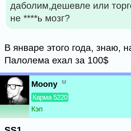
даболим,дешевле или торг
не ****ь мозг?
В январе этого года, знаю, н
Палолема ехал за 100$
м
Moony
Карма 5220
Кэп
SS1