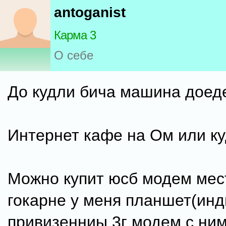
antoganist
Карма 3
О себе
До кудли бича машина доед
Интернет кафе на Ом или к
Можно купит юсб модем мес
гокарне у меня планшет(инд
привизенниы 3г модем с ним