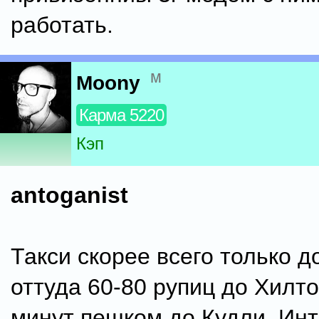
работать.
м
Moony
Карма 5220
Кэп
antoganist
Такси скорее всего только д
оттуда 60-80 рупиц до Хилто
минут пешком до Кудли. Инт