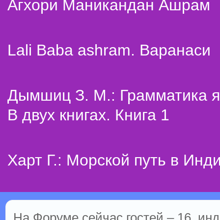
Агхори Маникандан Ашрам
Lali Baba ashram. Варанаси
Дымшиц З. М.: Грамматика я
В двух книгах. Книга 1
Харт Г.: Морской путь в Инд
На Форуме сейчас гостей – 16, инд