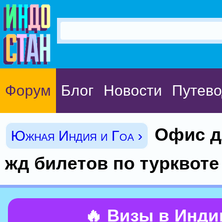
Форум
Блог
Новости
Путево
Офис д
Южная Индия и Гоа ›
жд билетов по турквоте
🔥 Визы в Инд