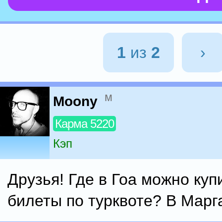
1
из
2
›
м
Moony
Карма 5220
Кэп
Друзья! Где в Гоа можно куп
билеты по турквоте? В Марг