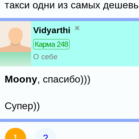
такси одни из самых дешевы
ж
Vidyarthi
Карма 248
О себе
Moony
, спасибо)))
Супер))
1
2