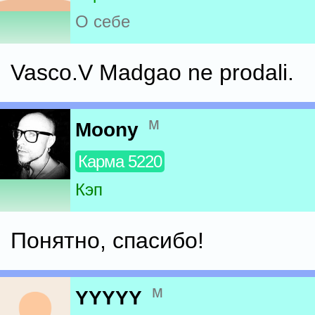
О себе
Vasco.V Madgao ne prodali.
м
Moony
Карма 5220
Кэп
Понятно, спасибо!
м
YYYYY