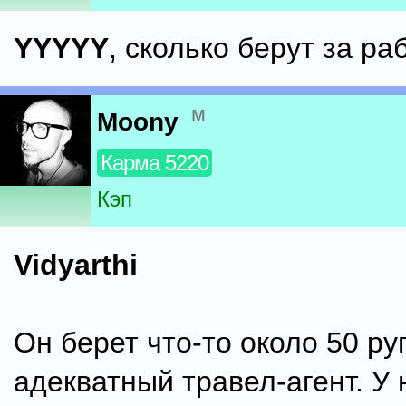
YYYYY
, сколько берут за ра
м
Moony
Карма 5220
Кэп
Vidyarthi
Он берет что-то около 50 р
адекватный травел-агент. У 