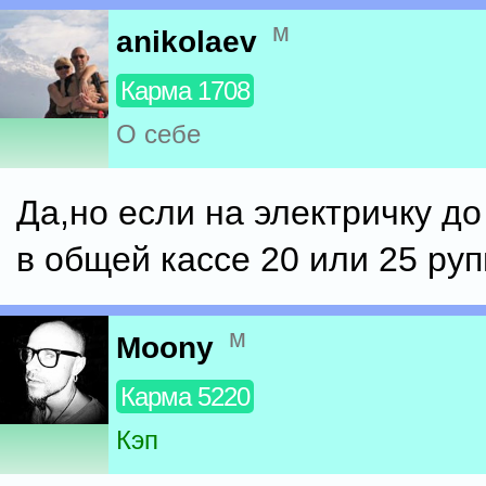
м
anikolaev
Карма 1708
О себе
Да,но если на электричку до
в общей кассе 20 или 25 руп
м
Moony
Карма 5220
Кэп