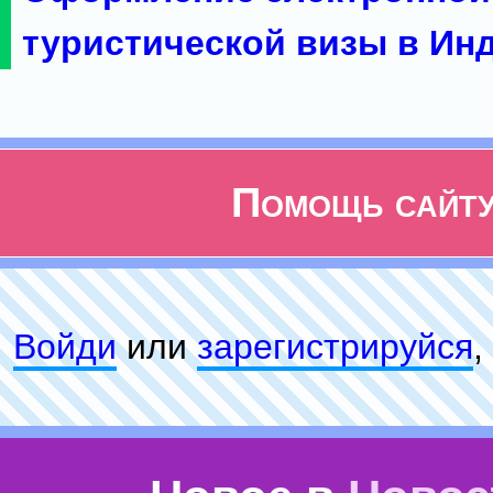
туристической визы в Ин
Помощь сайт
Войди
или
зарeгиcтpируйся
,