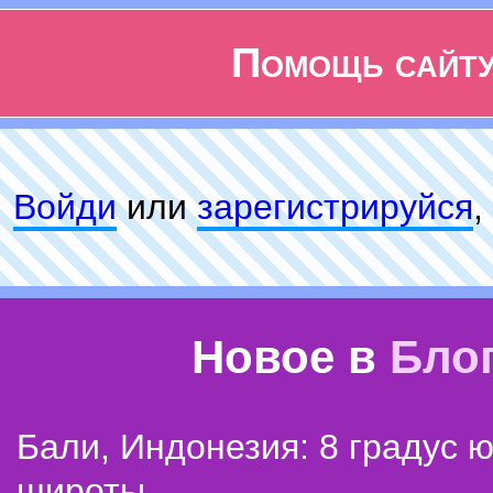
Помощь сайт
Войди
или
зарeгиcтpируйся
,
Новое в
Бло
Бали, Индонезия: 8 градус 
широты