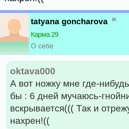
ж
tatyana goncharova
Карма 29
О себе
oktava000
А вот ножку мне где-нибуд
бы : 6 дней мучаюсь-гнойн
вскрывается((( Так и отреж
нахрен!((