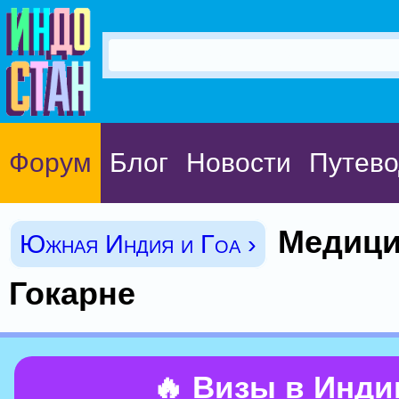
Форум
Блог
Новости
Путево
Медици
Южная Индия и Гоа ›
Гокарне
🔥 Визы в Инд