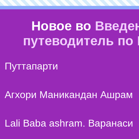
Новое во
Введе
путеводитель по
Путтапарти
Агхори Маникандан Ашрам
Lali Baba ashram. Варанаси