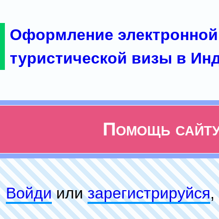
Оформление электронной
туристической визы в Ин
Помощь сайт
Войди
или
зарeгиcтpируйся
,