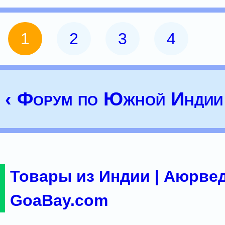
1
2
3
4
‹ Форум по Южной Индии
Товары из Индии | Аюрвед
GoaBay.com