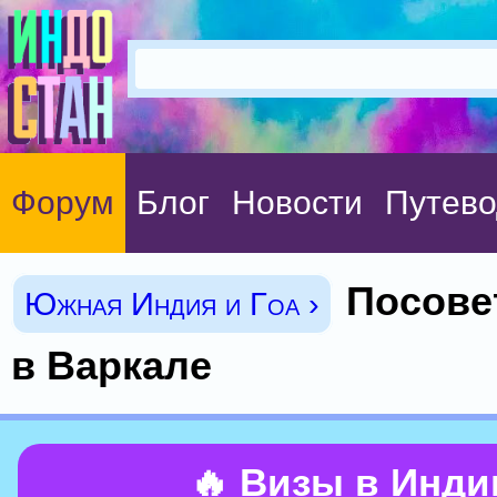
Форум
Блог
Новости
Путево
Посове
Южная Индия и Гоа ›
в Варкале
🔥 Визы в Инд