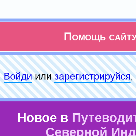
Помощь сайт
Войди
или
зарeгиcтpируйся
,
Новое в
Путеводи
Северной Ин