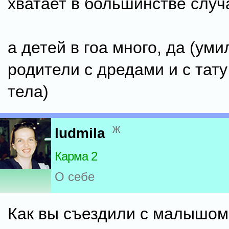
хватает в большинстве случ
а детей в гоа много, да (ум
родители с дредами и с тат
тела)
ж
ludmila
Карма 2
О себе
Как вы съездили с малышом