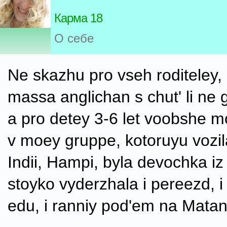
Карма 18
О себе
Ne skazhu pro vseh roditeley,
massa anglichan s chut' li ne
a pro detey 3-6 let voobshe 
v moey gruppe, kotoruyu vozil
Indii, Hampi, byla devochka iz 
stoyko vyderzhala i pereezd, i
edu, i ranniy pod'em na Matan