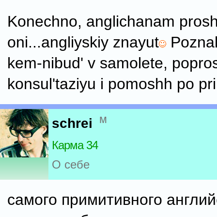
Konechno, anglichanam prosh
oni...angliyskiy znayut
Poznak
kem-nibud' v samolete, popros
konsul'taziyu i pomoshh po prib
м
schrei
Карма 34
О себе
самого примитивного англий