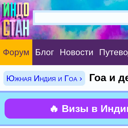
Форум
Блог
Новости
Путево
Гоа и д
Южная Индия и Гоа ›
🔥 Визы в Инд