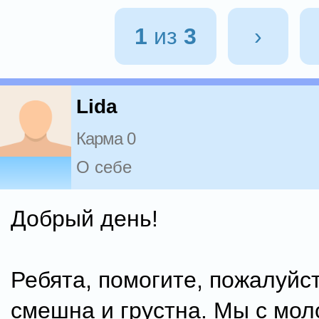
1
из
3
›
Lida
Карма 0
О себе
Добрый день!
Ребята, помогите, пожалуйст
смешна и грустна. Мы с мо