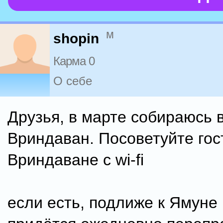
м
shopin
Карма 0
О себе
Друзья, в марте собираюсь 
Вриндаван. Посоветуйте гос
Вриндаване с wi-fi
если есть, подлиже к Ямуне и