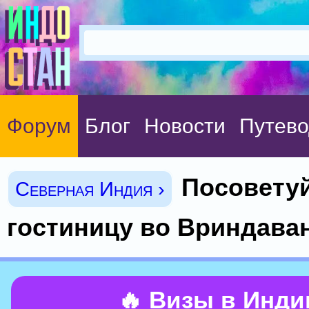
Форум
Блог
Новости
Путево
Посовету
Северная Индия ›
гостиницу во Вриндаване
🔥 Визы в Инд