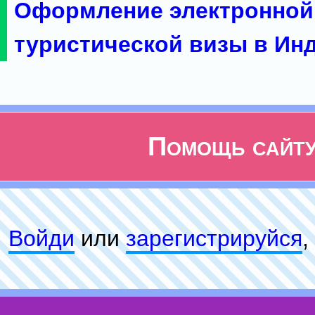
Оформление электронной
туристической визы в Ин
Помощь сайт
Войди
или
зарeгиcтpируйся
,