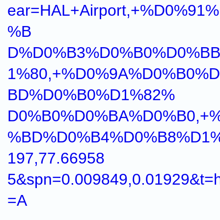
ear=HAL+Airport,+%D0%9
%B
D%D0%B3%D0%B0%D0%B
1%80,+%D0%9A%D0%B0%
BD%D0%B0%D1%82%
D0%B0%D0%BA%D0%B0,+
%BD%D0%B4%D0%B8%D1%8F
197,77.66958
5&spn=0.009849,0.01929&t=
=A