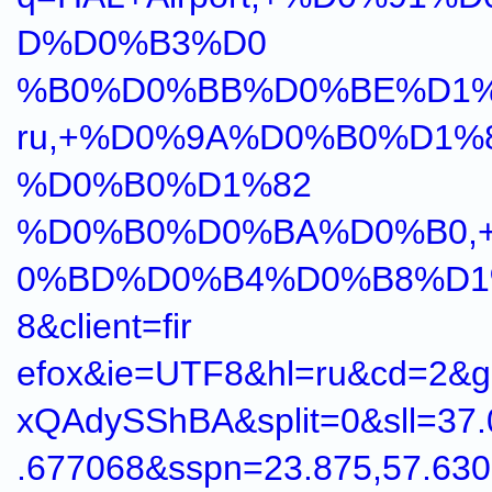
D%D0%B3%D0
%B0%D0%BB%D0%BE%D1%8
ru,+%D0%9A%D0%B0%D1%
%D0%B0%D1%82
%D0%B0%D0%BA%D0%B0,
0%BD%D0%B4%D0%B8%D1%
8&client=fir
efox&ie=UTF8&hl=ru&cd=2&
xQAdySShBA&split=0&sll=37.
.677068&sspn=23.875,57.63