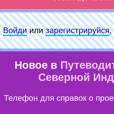
Войди
или
зарeгиcтpируйся
,
Новое в
Путеводи
Северной Ин
Телефон для справок о прое