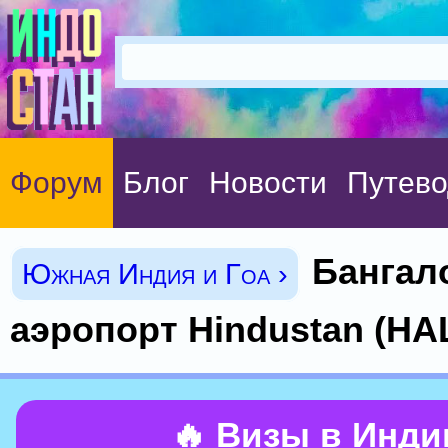
Форум
Блог
Новости
Путево
Бангал
Южная Индия и Гоа ›
аэропорт Hindustan (HA
🔥 Визы в Инд