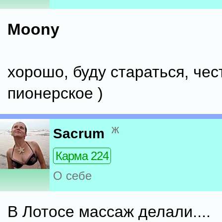
Moony
хорошо, буду стараться, чес
пионерское )
ж
Sacrum
Карма 224
О себе
В Лотосе массаж делали....