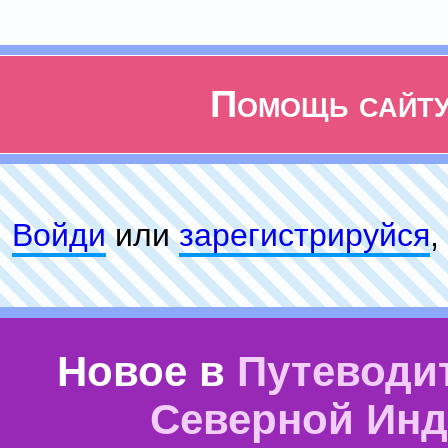
Помощь сайт
Войди
или
зарeгиcтpируйся
,
Новое в
Путеводи
Северной Ин