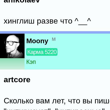
хинглиш разве что ^__^
м
Moony
Карма 5220
Кэп
artcore
Сколько вам лет, что вы пиш