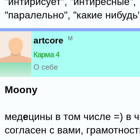
"интирисует", "интиресные",
"паралельно", "какие нибудь"
м
artcore
Карма 4
О себе
Moony
мед
е
цины в том числе =) в ч
согласен с вами, грамотнос