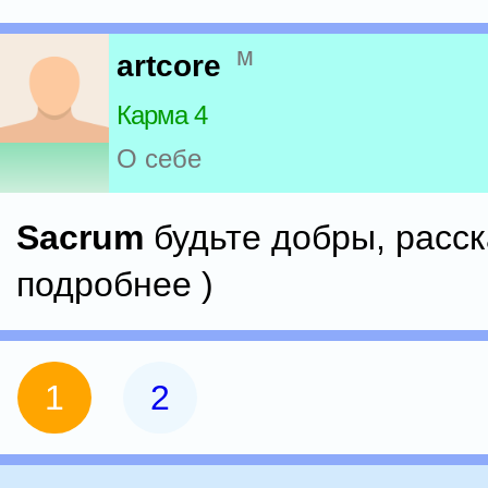
м
artcore
Карма 4
О себе
Sacrum
будьте добры, расс
подробнее )
1
2