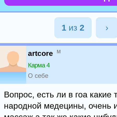
1
из
2
›
м
artcore
Карма 4
О себе
Вопрос, есть ли в гоа какие
народной медецины, очень 