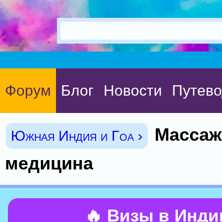
Форум
Блог
Новости
Путево
Массаж
Южная Индия и Гоа ›
медицина
🔥 Визы в Инд