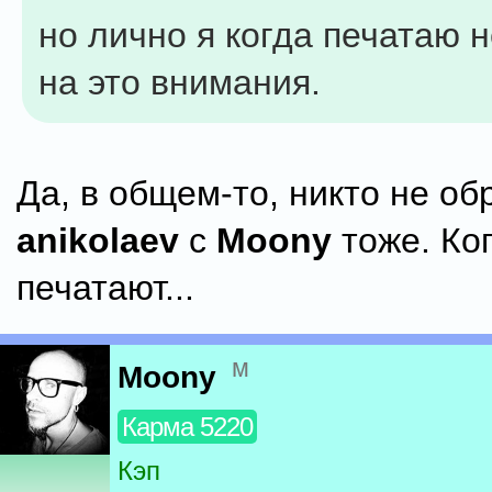
но лично я когда печатаю 
на это внимания.
Да, в общем-то, никто не об
anikolaev
с
Moony
тоже. Ко
печатают...
м
Moony
Карма 5220
Кэп