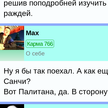
решив поподробней изучить 
раждей.
Max
Карма 766
О себе
Ну я бы так поехал. А как е
Санчи?
Вот Палитана, да. В сторону