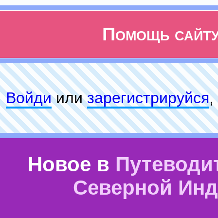
Помощь сайт
Войди
или
зарeгиcтpируйся
,
Новое в
Путеводи
Северной Ин