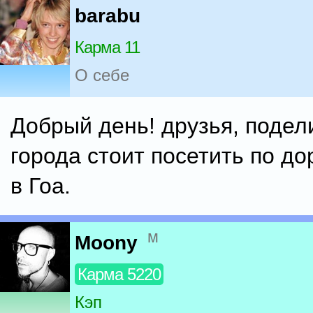
barabu
Карма 11
О себе
Добрый день! друзья, подел
города стоит посетить по до
в Гоа.
м
Moony
Карма 5220
Кэп