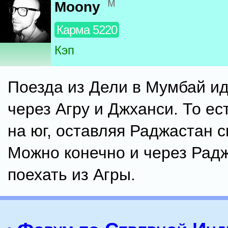
м
Moony
Карма 5220
Кэп
Поезда из Дели в Мумбай ид
через Агру и Джханси. То ес
на юг, оставляя Раджастан с
Можно конечно и через Рад
поехать из Агры.