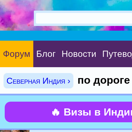
Форум
Блог
Новости
Путево
по дороге
Северная Индия ›
🔥 Визы в Инд