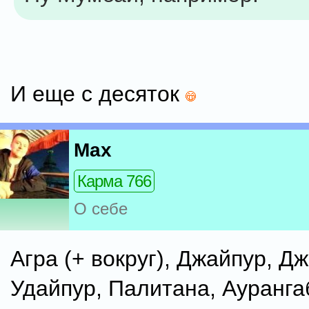
И еще с десяток
Max
Карма 766
О себе
Агра (+ вокруг), Джайпур, Д
Удайпур, Палитана, Ауранга