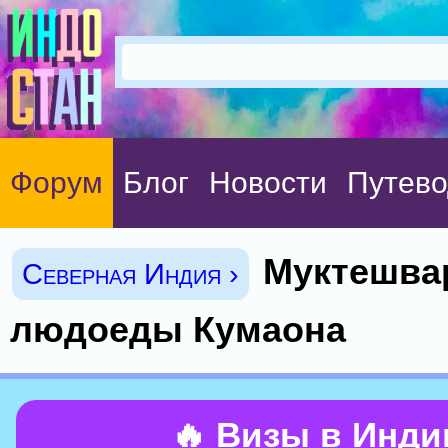
Форум
Блог
Новости
Путево
Муктешвар
Северная Индия ›
людоеды Кумаона
🔥 Визы в Инд