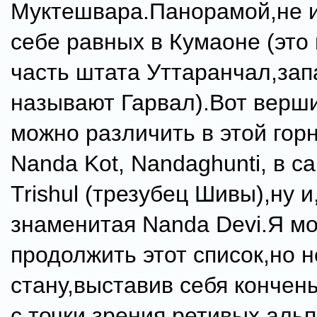
Муктешвара.Панорамой,не
себе равных в Кумаоне (это
часть штата Уттаранчал,за
называют Гарвал).Вот верш
можно различить в этой горн
Nanda Kot, Nandaghunti, в с
Trishul (трезубец Шивы),ну и
знаменитая Nanda Devi.Я мо
продолжить этот список,но н
стану,выставив себя конче
с точки зрения ретивых аль