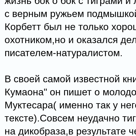
жизнь бок о бок с тиграми и
с верным ружьем подмышко
Корбетт был не только хор
охотником,но и оказался д
писателем-натуралистом.
В своей самой известной кн
Кумаона" он пишет о молодо
Муктесара( именно так у нег
тексте).Совсем неудачно ти
на дикобраза,в результате ч