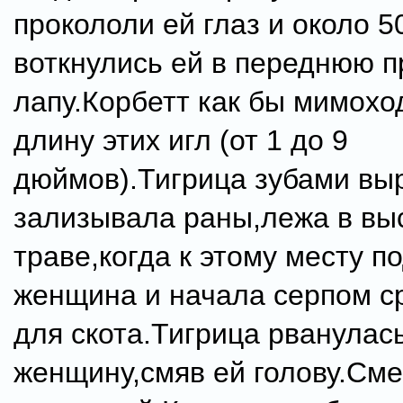
прокололи ей глаз и около 5
воткнулись ей в переднюю 
лапу.Корбетт как бы мимохо
длину этих игл (от 1 до 9
дюймов).Тигрица зубами вы
зализывала раны,лежа в вы
траве,когда к этому месту 
женщина и начала серпом ср
для скота.Тигрица рванулас
женщину,смяв ей голову.См