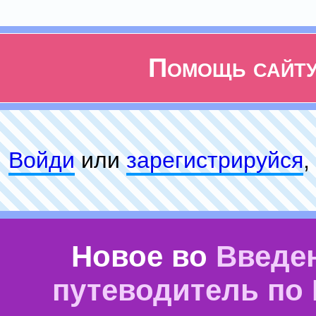
Помощь сайт
Войди
или
зарeгиcтpируйся
,
Новое во
Введе
путеводитель по