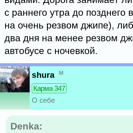
с раннего утра до позднего 
на очень резвом джипе), ли
два дня на менее резвом дж
автобусе с ночевкой.
м
shura
Карма 347
О себе
Denka: