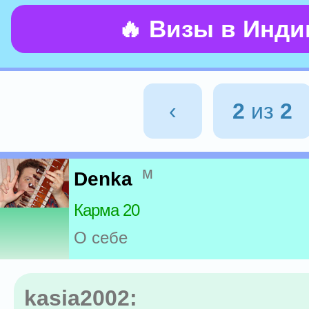
🔥 Визы в Инд
‹
2
из
2
м
Denka
Карма 20
О себе
kasia2002: