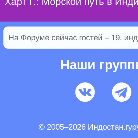
Харт Г.: Морской путь в Инд
На Форуме сейчас гостей – 19, инд
Наши груп
© 2005–2026 Индостан.гу