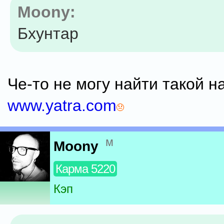
Moony:
Бхунтар
Че-то не могу найти такой н
www.yatra.com
м
Moony
Карма 5220
Кэп