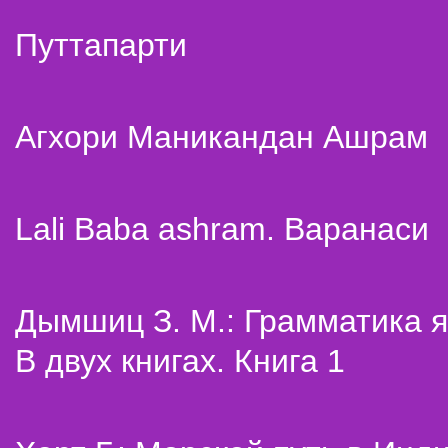
Путтапарти
Агхори Маникандан Ашрам
Lali Baba ashram. Варанаси
Дымшиц З. М.: Грамматика я
В двух книгах. Книга 1