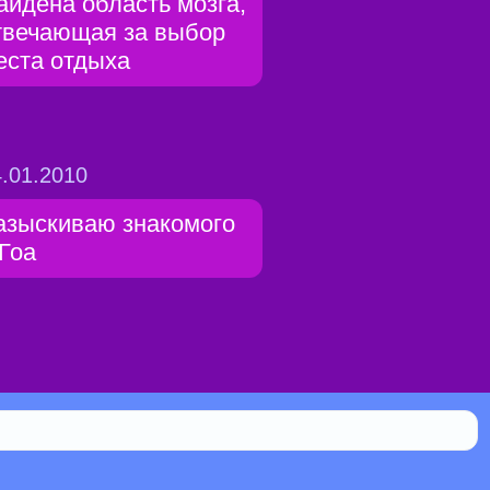
айдена область мозга,
твечающая за выбор
еста отдыха
.01.2010
азыскиваю знакомого
 Гоа