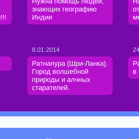
Нужна помощь людей,
Н
знающих географию
о
!!
Индии
м
8.01.2014
24
Ратнапура (Шри-Ланка).
Р
Город волшебной
в
природы и алчных
старателей.