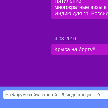
Пятиление
многократные визы в
Индию для гр. России!
4.03.2010
Крыса на борту!!
На Форуме сейчас гостей – 5, индостанцев – 0