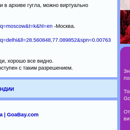
и в архиве гугла, можно виртуально
s?q=moscow&t=k&hl=en
-Москва.
?q=delhi&ll=28.560848,77.089852&spn=0.00763
ди, хорошо все видно.
оступен с таким разрешением.
Зн
по
Индии
То
Go
От
а | GoaBay.com
ви