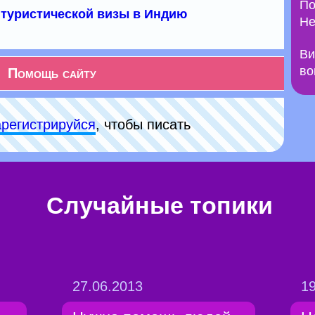
По
туристической визы в Индию
Не
Ви
во
Помощь сайту
арeгиcтpируйся
, чтобы писать
Случайные топики
27.06.2013
19