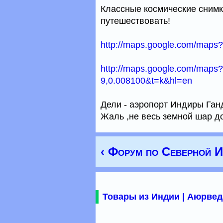
Классные космические снимк
путешествовать!
http://maps.google.com/map
http://maps.google.com/maps
9,0.008100&t=k&hl=en
Дели - аэропорт Индиры Ган
Жаль ,не весь земной шар д
‹ Форум по Северной 
Товары из Индии | Аюрвед