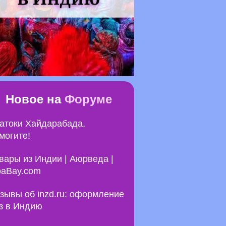
Новое на
Форуме
атоки Хайдарабада,
могите!
вары из Индии | Аюрведа |
aBay.com
зывы об inzd.ru: оформление
з в Индию