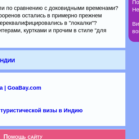
По
шли по сравнению с доковидными временами?
Не
 форенов остались в примерно прежнем
 переквалифицировались в "локалки"?
Ви
терами, куртками и прочим в стиле "для
во
Индии
а | GoaBay.com
туристической визы в Индию
Помощь сайту