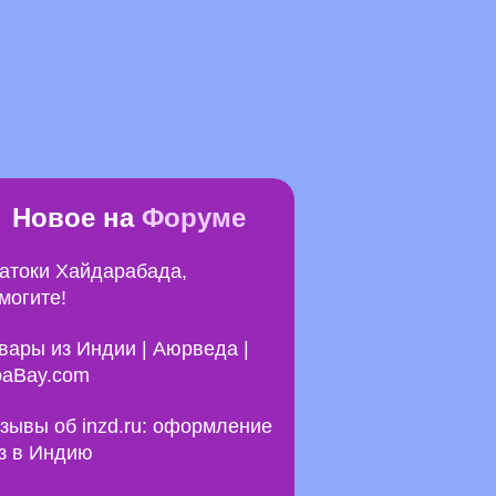
Новое на
Форуме
атоки Хайдарабада,
могите!
вары из Индии | Аюрведа |
aBay.com
зывы об inzd.ru: оформление
з в Индию