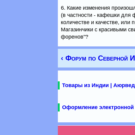
6. Какие изменения произо
(в частности - кафешки для
количестве и качестве, или
Магазинчики с красивыми сви
форенов"?
‹ Форум по Северной 
Товары из Индии | Аюрвед
Оформление электронной 