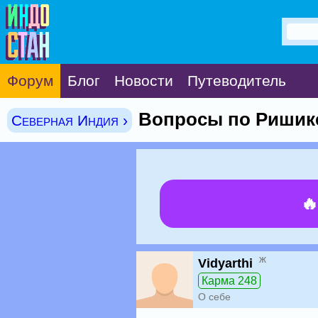
Форум
Блог
Новости
Путеводитель
Вопросы по Ришик
Северная Индия ›

ж
Vidyarthi
Карма 248
О себе