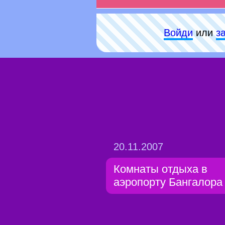
Войди
или
з
20.11.2007
Комнаты отдыха в
аэропорту Бангалора