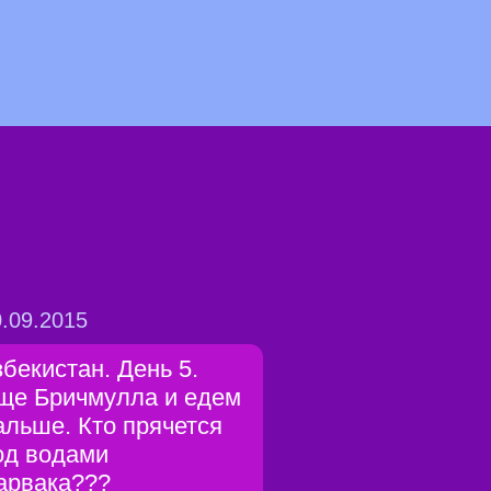
.09.2015
збекистан. День 5.
ще Бричмулла и едем
альше. Кто прячется
од водами
арвака???