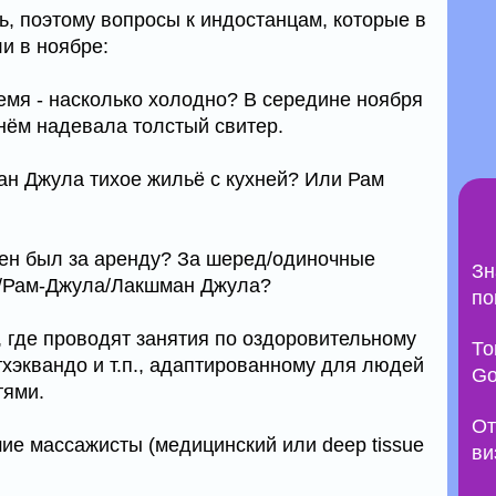
, поэтому вопросы к индостанцам, которые в
и в ноябре:
время - насколько холодно? В середине ноября
днём надевала толстый свитер.
ан Джула тихое жильё с кухней? Или Рам
цен был за аренду? За шеред/одиночные
Зн
а/Рам-Джула/Лакшман Джула?
по
, где проводят занятия по оздоровительному
То
/тхэквандо и т.п., адаптированному для людей
Go
тями.
От
шие массажисты (медицинский или deep tissue
ви