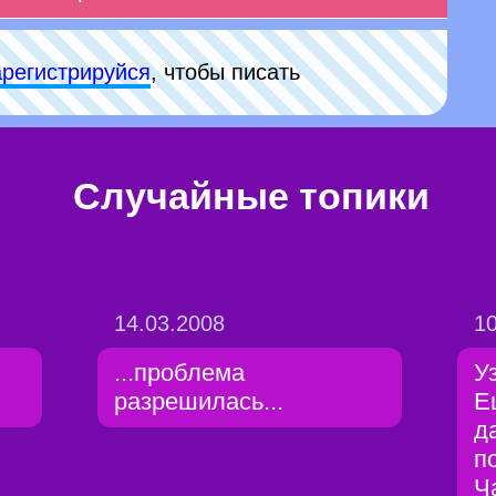
арeгиcтpируйся
, чтобы писать
Случайные топики
14.03.2008
10
...проблема
У
разрешилась...
Е
д
п
Ч