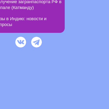
лучение загранпаспорта РФ в
пале (Катманду)
зы в Индию: новости и
просы