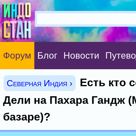
Форум
Блог
Новости
Путево
Есть кто 
Северная Индия ›
Дели на Пахара Гандж 
базаре)?