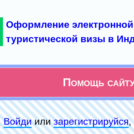
Оформление электронной
туристической визы в Ин
Помощь сайт
Войди
или
зарeгиcтpируйся
,