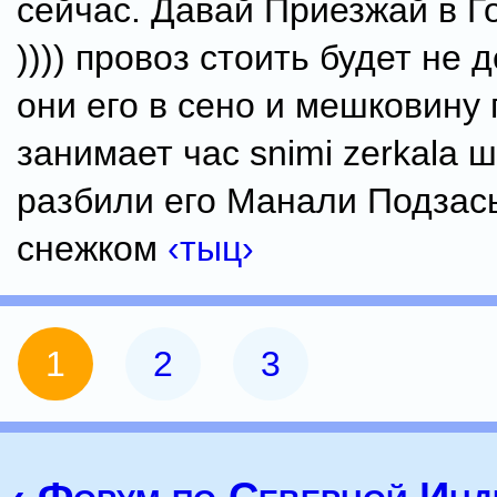
сейчас. Давай Приезжай в Г
)))) провоз стоить будет не
они его в сено и мешковину
занимает час snimi zerkala 
разбили его Манали Подзас
снежком
‹тыц›
1
2
3