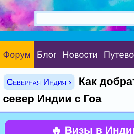
Форум
Блог
Новости
Путево
Как добра
Северная Индия ›
север Индии с Гоа
🔥 Визы в Инд