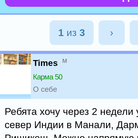
1
из
3
›
м
Times
Карма 50
О себе
Ребята хочу через 2 недели 
север Индии в Манали, Дар