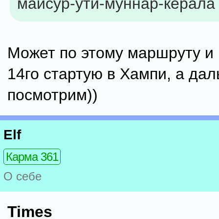
майсур-ути-муннар-керала
Может по этому маршруту и 
14го стартую в Хампи, а да
посмотрим))
Elf
Карма 361
О себе
Times