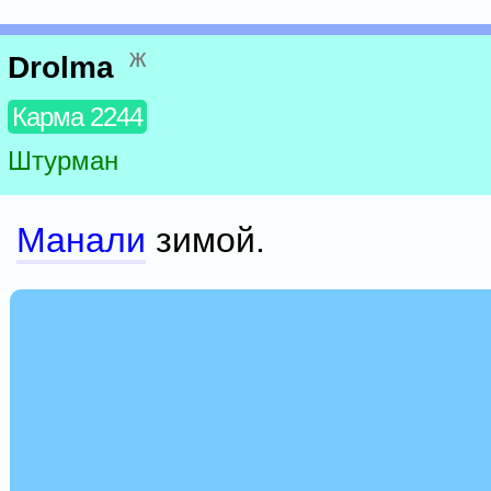
ж
Drolma
Карма 2244
Штурман
Манали
зимой.