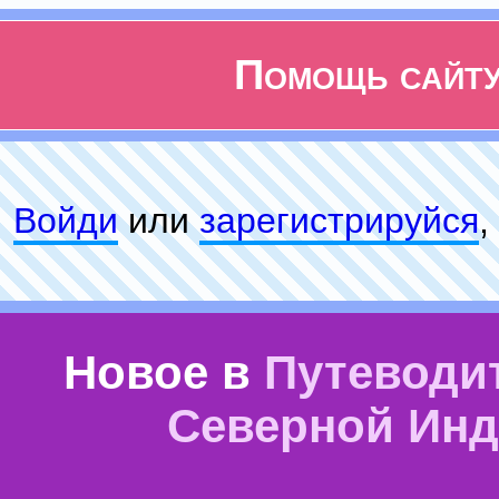
Помощь сайт
Войди
или
зарeгиcтpируйся
,
Новое в
Путеводи
Северной Ин