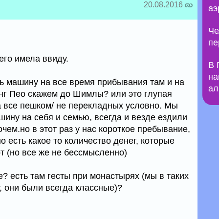
20.08.2016
аэ
Че
пе
его имела ввиду.
В 
на
ть машину на все время прибывания там и на
ал
онг Пео скажем до Шимлы? или это глупая
а все пешком/ не перекладных условно. Мы
шину на себя и семью, всегда и везде ездили
очем.но в этот раз у нас короткое пребывание,
о есть какое то количество денег, которые
т (но все же не бессмысленно)
е? есть там гесты при монастырях (мы в таких
, они были всегда классные)?