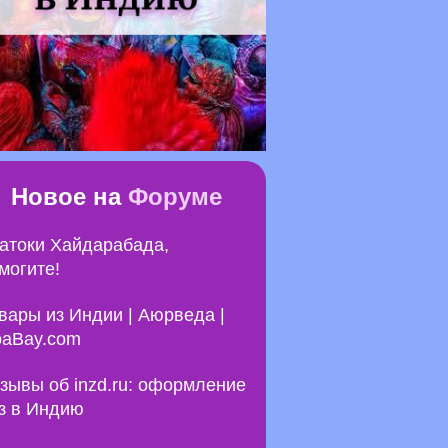
Новое на
Форуме
атоки Хайдарабада,
могите!
вары из Индии | Аюрведа |
aBay.com
зывы об inzd.ru: оформление
з в Индию