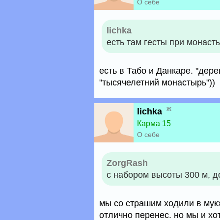
О себе
lichka
есть там гесты при монаст
есть в Табо и Данкаре. "дер
"тысячелетний монастырь"))
ж
lichka
Карма 15
О себе
ZorgRash
с набором высоты 300 м, д
мы со страшим ходили в мукхт
отлично перенес. но мы и хо