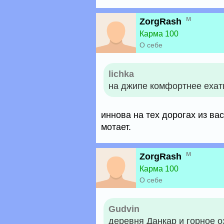
м
ZorgRash
Карма 100
О себе
lichka
на джипе комфортнее ехат
иннова на тех дорогах из вас
мотает.
м
ZorgRash
Карма 100
О себе
Gudvin
деревня Данкар и горное о