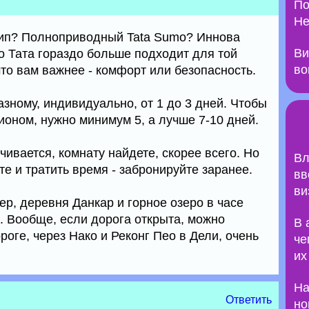
По
Не
жип? Полноприводный Tata Sumo? Иннова
Ви
о Тата гораздо больше подходит для той
во
 что вам важнее - комфорт или безопасность.
зному, индивидуально, от 1 до 3 дней. Чтобы
ионом, нужно минимум 5, а лучше 7-10 дней.
чивается, комнату найдете, скорее всего. Но
Вл
те и тратить время - забронируйте заранее.
вв
ви
р, деревня Данкар и горное озеро в часе
. Вообще, если дорога открыта, можно
В 
роге, через Нако и Реконг Пео в Дели, очень
че
их
На
Ответить
но