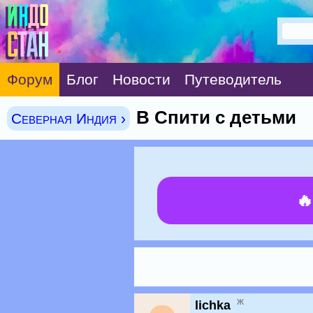
Форум
Блог
Новости
Путеводитель
В Спити с детьми
Северная Индия ›

ж
lichka