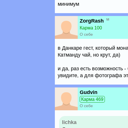
минимум
м
ZorgRash
Карма 100
О себе
в Данкаре гест, который мон
Катманду чай, но крут, да)
и да, раз есть возможность 
увидите, а для фотографа эт
Gudvin
Карма 469
О себе
lichka