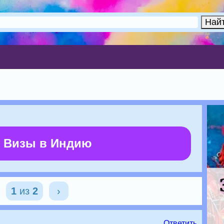
 Визы в Индию
1
из
2
›
Ответить