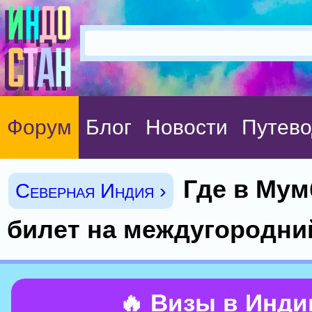
Форум
Блог
Новости
Путево
Где в Мум
Северная Индия ›
билет на междугородни
🔥 Визы в Инд