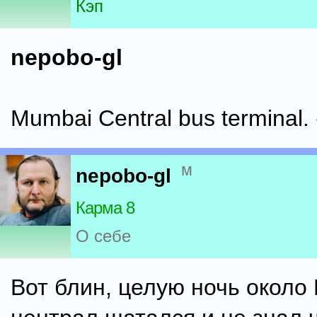
Кэп
nepobo-gl
Mumbai Central bus terminal.
м
nepobo-gl
Карма 8
О себе
Вот блин, целую ночь около