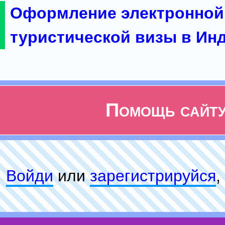
Оформление электронной
туристической визы в Ин
Помощь сайт
Войди
или
зарeгиcтpируйся
,