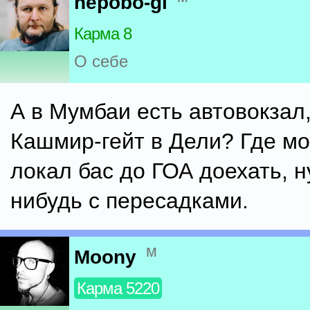
nepobo-gl
Карма 8
О себе
А в Мумбаи есть автовокзал,
Кашмир-гейт в Дели? Где м
локал бас до ГОА доехать, н
нибудь с пересадками.
м
Moony
Карма 5220