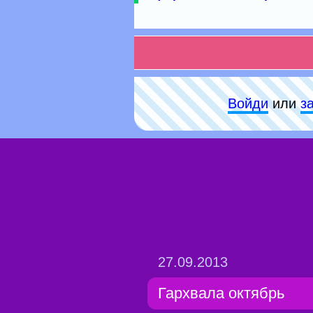
Войди
или
з
27.09.2013
Гархвала октябрь