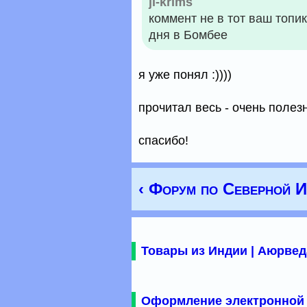
ji-krims
коммент не в тот ваш топи
дня в Бомбее
я уже понял :))))
прочитал весь - очень полез
спасибо!
‹ Форум по Северной 
Товары из Индии | Аюрвед
Оформление электронной 