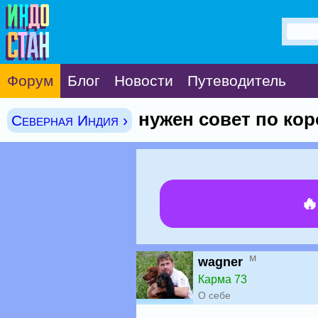
Форум
Блог
Новости
Путеводитель
нужен совет по кор
Северная Индия ›

м
wagner
Карма 73
О себе