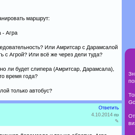
анировать маршрут:
 - Агра
ледовательность? Или Амритсар с Дарамсалой
ь с Агрой? Или всё же через дели туда?
но ли будет слипера (Амритсар, Дарамсала),
Зн
то время года?
по
лой только автобус?
То
Go
Ответить
4.10.2014
От
✎
ви