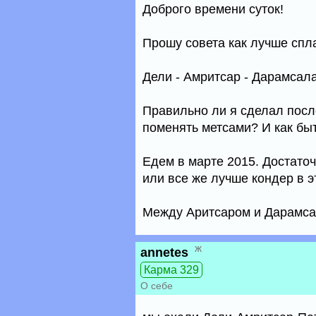
Доброго времени суток!
Прошу совета как лучше спл
Дели - Амритсар - Дарамсала
Правильно ли я сделал пос
поменять метсами? И как быт
Едем в марте 2015. Достаточ
или все же лучше кондер в э
Между Аритсаром и Дарамса
ж
annetes
Карма 329
О себе