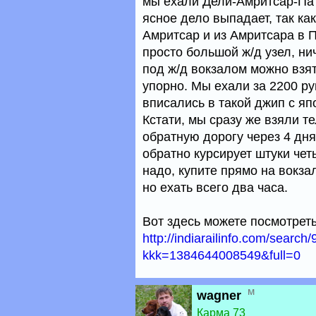
мы ехали Дели-Амритсар-Пат
ясное дело выпадает, так как
Амритсар и из Амритсара в П
просто большой ж/д узел, ни
под ж/д вокзалом можно взя
упорно. Мы ехали за 2200 ру
вписались в такой джип с яп
Кстати, мы сразу же взяли т
обратную дорогу через 4 дня
обратно курсирует штуки чет
надо, купите прямо на вокза
но ехать всего два часа.
Вот здесь можете посмотреть
http://indiarailinfo.com/search
kkk=1384644008549&full=0
м
wagner
Карма 73