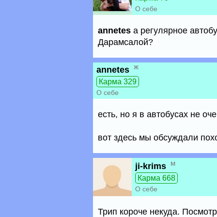
О себе
annetes
а регулярное автоб
Дарамсалой?
ж
annetes
Карма 329
О себе
есть, но я в автобусах не оч
вот здесь мы обсуждали по
м
ji-krims
Карма 668
О себе
Трип короче некуда. Посмот