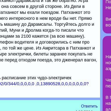
ханкот-Дарамсала и так же обратно. Агра
По
 она совсем в другой стороне. Из Дели в
Не
атханкот мы ехали поездом. Патханкот это
чего интересного в нем вроде бы нет. Прямо
Ви
ть машину до Дарамсалы. Торгуйтесь долго и
во
пий, Муни и Дролма когда-то писали что
онцами за 2100 кажется (за всю машину).
елефон водителя и договорились с ним про
, по той же цене. Из Амритсара в Патханкот и
ыре электрички, билеты заранее покупать не
На
ле перед отходом поезда, это дженерал вагон,
но
аэ
 расписание этих чудо-электричек
Че
/92/0/344/0,0,0,0,0 ,0,13890528,0,0,0,0,0,0,0?
пе
В 
на
Ответить
ал