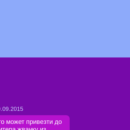
.09.2015
то может привезти до
итера жвачку из