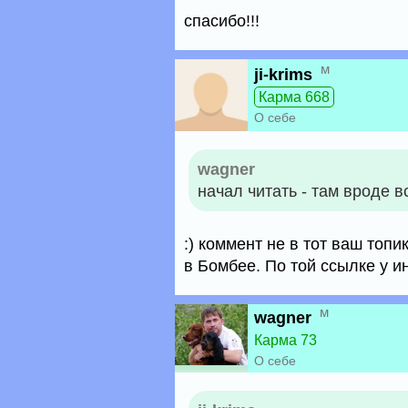
спасибо!!!
м
ji-krims
Карма 668
О себе
wagner
начал читать - там вроде в
:) коммент не в тот ваш топ
в Бомбее. По той ссылке у и
м
wagner
Карма 73
О себе