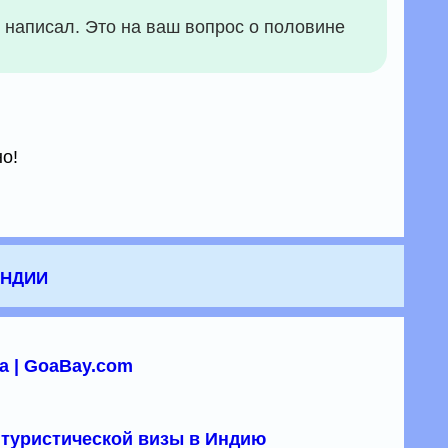
к написал. Это на ваш вопрос о половине
но!
Индии
а | GoaBay.com
туристической визы в Индию