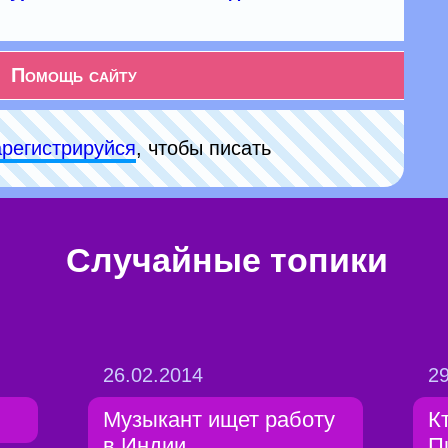
Помощь сайту
арeгиcтpируйся
, чтобы писать
Случайные топики
26.02.2014
29
Музыкант ищет работу
К
в Индии
П