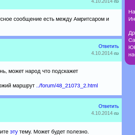
4.10.2014
На
усное сообщение есть между Амритсаром и
Ин
Др
Са
Ответить
ЮН
4.10.2014
на
ень, может народ что подскажет
хожий маршрут
../forum/48_21073_2.html
Ответить
4.10.2014
рите
эту
тему. Может будет полезно.