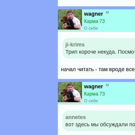
м
wagner
Карма 73
О себе
ji-krims
Трип короче некуда. Посмот
начал читать - там вроде все
м
wagner
Карма 73
О себе
annetes
вот здесь мы обсуждали 