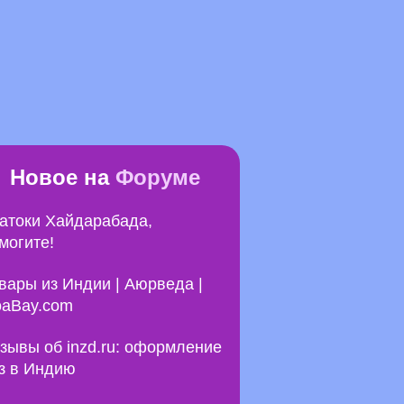
Новое на
Форуме
атоки Хайдарабада,
могите!
вары из Индии | Аюрведа |
aBay.com
зывы об inzd.ru: оформление
з в Индию