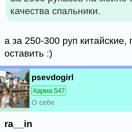
качества спальники.
а за 250-300 руп китайские, 
оставить :)
psevdogirl
Карма 547
О себе
ra__in