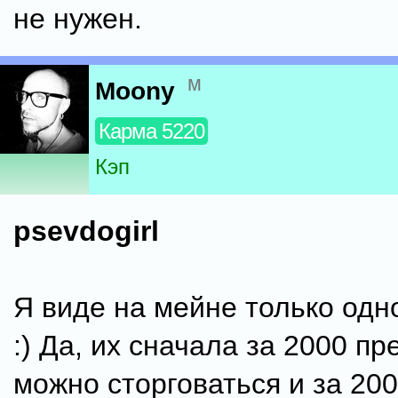
не нужен.
м
Moony
Карма 5220
Кэп
psevdogirl
Я виде на мейне только одн
:) Да, их сначала за 2000 пр
можно сторговаться и за 200