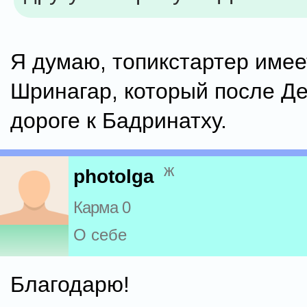
Я думаю, топикстартер имее
Шринагар, который после Де
дороге к Бадринатху.
ж
photolga
Карма 0
О себе
Благодарю!