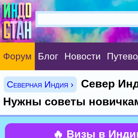
Форум
Блог
Новости
Путево
Север Инд
Северная Индия ›
Нужны советы новичкам
🔥 Визы в Инд