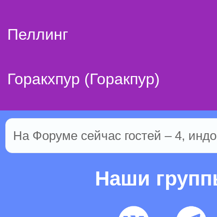
Пеллинг
Горакхпур (Горакпур)
На Форуме сейчас гостей – 4, индо
Наши груп