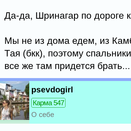
Да-да, Шринагар по дороге к
Мы не из дома едем, из Ка
Тая (бкк), поэтому спальник
все же там придется брать...
psevdogirl
Карма 547
О себе