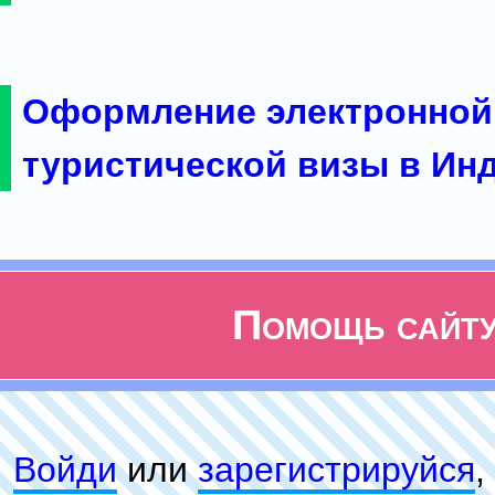
Оформление электронной
туристической визы в Ин
Помощь сайт
Войди
или
зарeгиcтpируйся
,