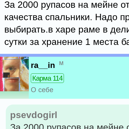
За 2000 рупасов на мейне о
качества спальники. Надо п
выбирать.в харе раме в дел
сутки за хранение 1 места б
м
ra__in
Карма 114
О себе
psevdogirl
За 2000 рупасов на мейне 