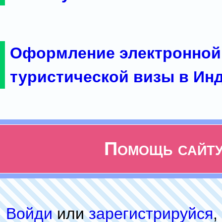
Оформление электронной
туристической визы в Ин
Помощь сайт
Войди
или
зарeгиcтpируйся
,