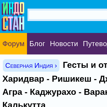
Форум
Блог
Новости
Путево
Гесты и о
Северная Индия ›
Харидвар - Ришикеш - Д
Агра - Каджурахо - Вара
Калькутта