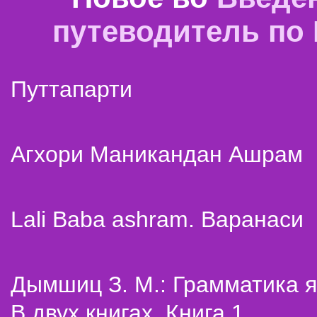
путеводитель по
Путтапарти
Агхори Маникандан Ашрам
Lali Baba ashram. Варанаси
Дымшиц З. М.: Грамматика я
В двух книгах. Книга 1