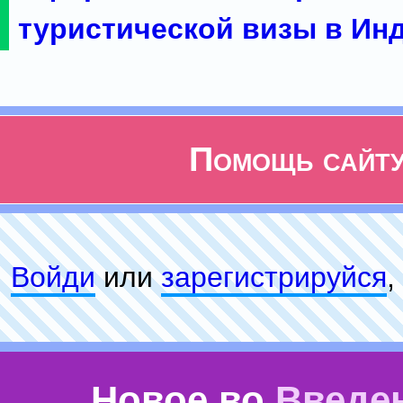
туристической визы в Ин
Помощь сайт
Войди
или
зарeгиcтpируйся
,
Новое во
Введе