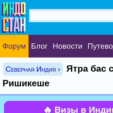
Форум
Блог
Новости
Путево
Ятра бас 
Северная Индия ›
Ришикеше
🔥 Визы в Инд