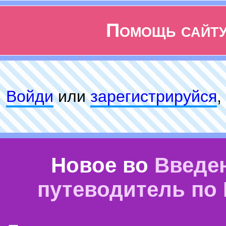
Помощь сайт
Войди
или
зарeгиcтpируйся
,
Новое во
Введе
путеводитель по