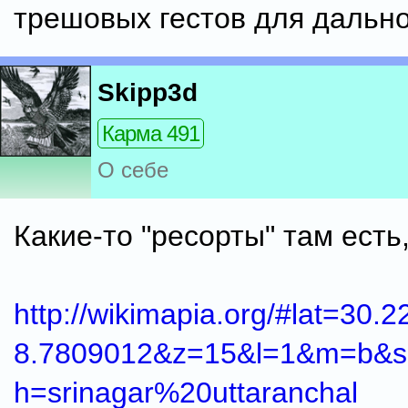
трешовых гестов для дальн
Skipp3d
Карма 491
О себе
Какие-то "ресорты" там есть, 
http://wikimapia.org/#lat=30
8.7809012&z=15&l=1&m=b&s
h=srinagar%20uttaranchal