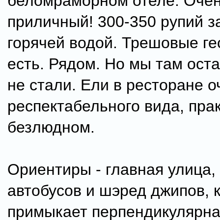
беломраморном отеле. Очен
приличный! 300-350 рупий з
горячей водой. Трешовые ге
есть. Рядом. Но мы там ост
не стали. Ели в ресторане о
респектабельного вида, пра
безлюдном.
Ориентиры - главная улица,
автобусов и шэред джипов, к
примыкает перпендикулярная