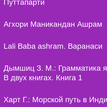
Путтапарти
Агхори Маникандан Ашрам
Lali Baba ashram. Варанаси
Дымшиц З. М.: Грамматика я
В двух книгах. Книга 1
Харт Г.: Морской путь в Инд