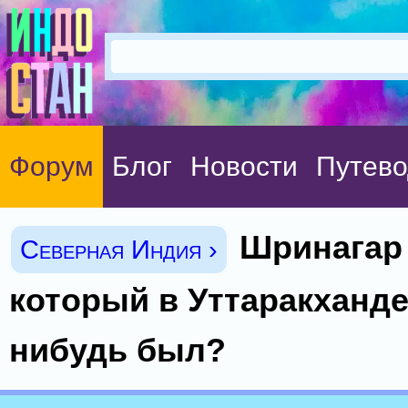
Форум
Блог
Новости
Путево
Шринагар 
Северная Индия ›
который в Уттаракханде)
нибудь был?