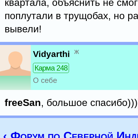
квартала, объяснить не смог
поплутали в трущобах, но р
вывели!
ж
Vidyarthi
Карма 248
О себе
freeSan
, большое спасибо)))
‹ Форум по Северной Инд