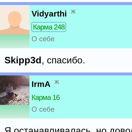
ж
Vidyarthi
Карма 248
О себе
Skipp3d
, спасибо.
ж
IrmA
Карма 16
О себе
Я останавливалась, но дово