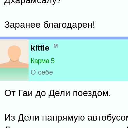
Дхарамсалу?
Заранее благодарен!
м
kittle
Карма 5
О себе
От Гаи до Дели поездом.
Из Дели напрямую автобусо