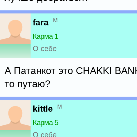
м
fara
Карма 1
О себе
А Патанкот это CHAKKI BANK
то путаю?
м
kittle
Карма 5
О себе