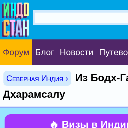
Форум
Блог
Новости
Путево
Из Бодх-Г
Северная Индия ›
Дхарамсалу
🔥 Визы в Инд