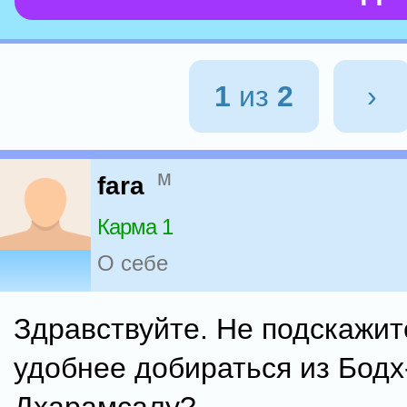
1
из
2
›
м
fara
Карма 1
О себе
Здравствуйте. Не подскажит
удобнее добираться из Бодх