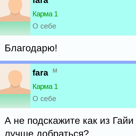
fara
Карма 1
О себе
Благодарю!
м
fara
Карма 1
О себе
А не подскажите как из Гайи
лучше добраться?