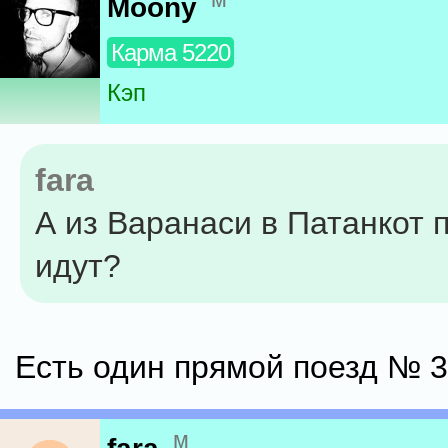
Moony
Карма 5220
Кэп
fara
А из Варанаси в Патанкот 
идут?
Есть один прямой поезд № 3
м