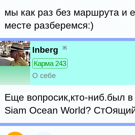
мы как раз без маршрута и 
месте разберемся:)
ж
Inberg
Карма 243
О себе
Еще вопросик,кто-ниб.был в
Siam Ocean World? СтОящий