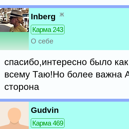
ж
Inberg
Карма 243
О себе
спасибо,интересно было как
всему Таю!Но более важна 
сторона
Gudvin
Карма 469