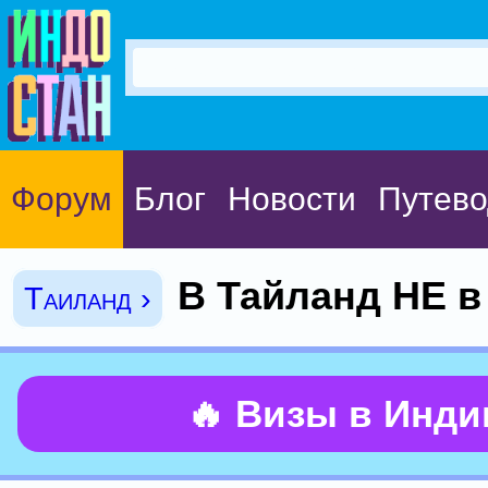
Форум
Блог
Новости
Путево
В Тайланд НЕ в
Таиланд ›
🔥 Визы в Инд