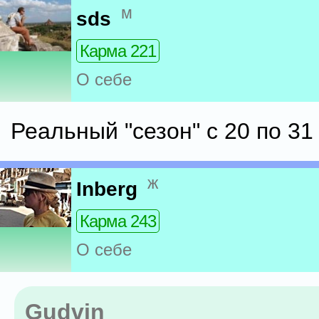
м
sds
Карма 221
О себе
Реальный "сезон" с 20 по 31 
ж
Inberg
Карма 243
О себе
Gudvin