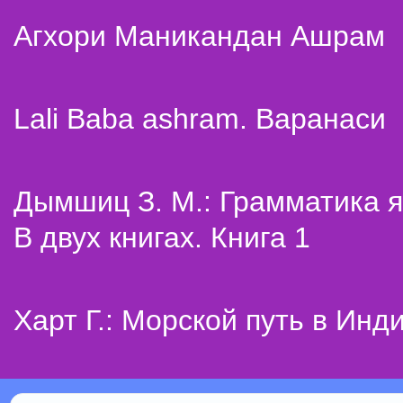
Агхори Маникандан Ашрам
Lali Baba ashram. Варанаси
Дымшиц З. М.: Грамматика я
В двух книгах. Книга 1
Харт Г.: Морской путь в Инд