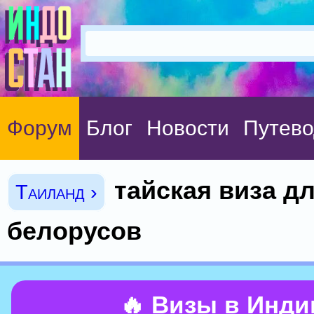
Форум
Блог
Новости
Путево
тайская виза д
Таиланд ›
белорусов
🔥 Визы в Инд