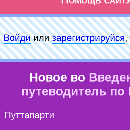
Войди
или
зарeгиcтpируйся
,
Новое во
Введе
путеводитель по
Путтапарти