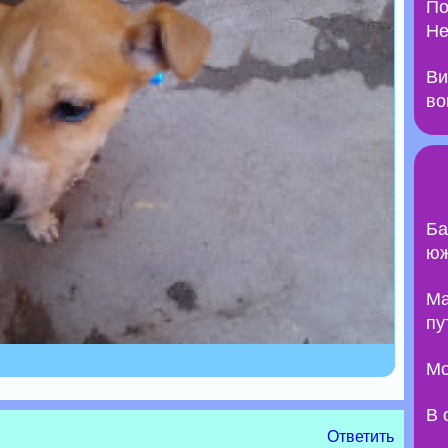
По
Не
Ви
во
Ба
юж
Ma
пу
Мо
В 
Ответить