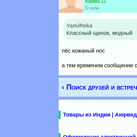
Карма 11
О себе
YamiReka
Классный щенок, модный
пёс кожаный нос
а тем временем сообщение 
‹ Поиск друзей и встре
Товары из Индии | Аюрвед