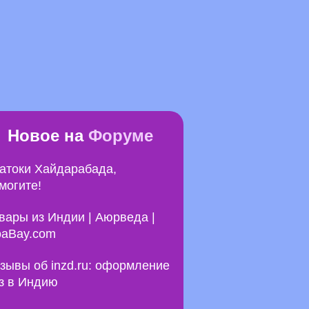
Новое на
Форуме
атоки Хайдарабада,
могите!
вары из Индии | Аюрведа |
aBay.com
зывы об inzd.ru: оформление
з в Индию