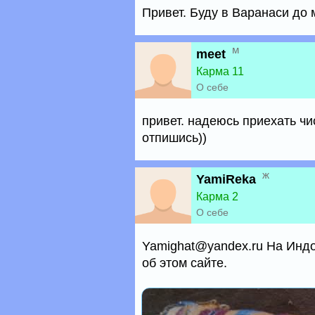
Привет. Буду в Варанаси до 
м
meet
Карма 11
О себе
привет. надеюсь приехать чис
отпишись))
ж
YamiReka
Карма 2
О себе
Yamighat@yandex.ru На Индо
об этом сайте.