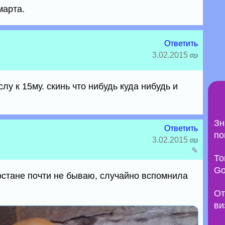
марта.
Ответить
3.02.2015
лу к 15му. скинь что нибудь куда нибудь и
Зн
Ответить
по
3.02.2015
✎
То
Go
стане почти не бываю, случайно вспомнила
От
ви