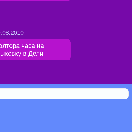
.08.2010
олтора часа на
тыковку в Дели