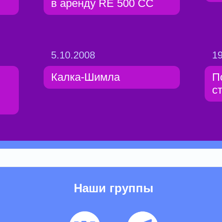
в аренду RE 500 CC
5.10.2008
19
Калка-Шимла
П
с
Наши группы