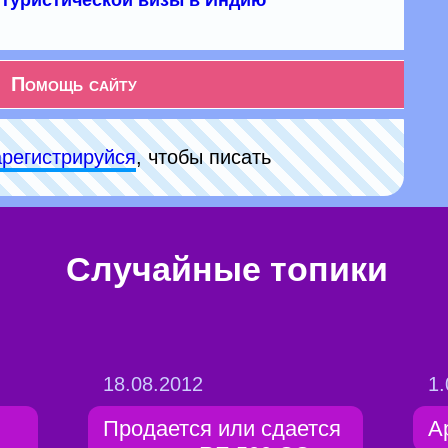
туристической визы в Индию
Помощь сайту
арeгиcтpируйся
, чтобы писать
Случайные топики
18.08.2012
1.
Продается или сдается
А