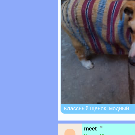
Классный щенок, модный
м
meet