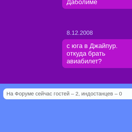
Даболиме
8.12.2008
с юга в Джайпур.
откуда брать
авиабилет?
На Форуме сейчас гостей – 2, индостанцев – 0