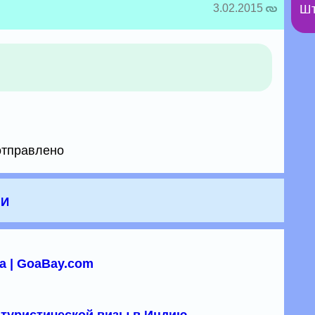
3.02.2015
Шт
отправлено
чи
а | GoaBay.com