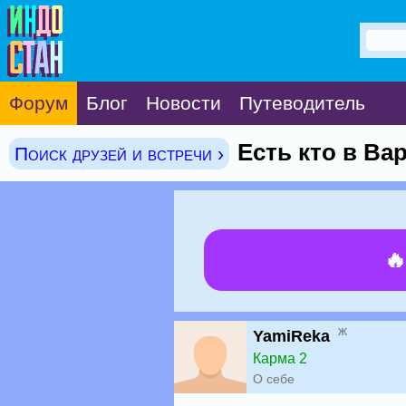
Форум
Блог
Новости
Путеводитель
Есть кто в Ва
Поиск друзей и встречи ›

ж
YamiReka
Карма 2
О себе