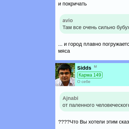
и покричать
avio
Там все очень сильно бубух
... и город плавно погружает
мяса
м
Sidds
Карма 149
О себе
Ajnabi
от паленного человеческог
????Что Вы хотели этим сказ