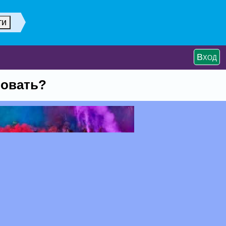
Вход
новать?