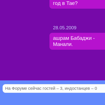
год в Тае?
28.05.2009
ашрам Бабаджи -
Манали.
На Форуме сейчас гостей – 3, индостанцев – 0