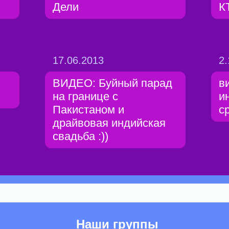
Дели
К
17.06.2013
2.
ВИДЕО: Буйный парад
в
на границе с
и
Пакистаном и
с
драйвовая индийская
свадьба :))
Наши группы