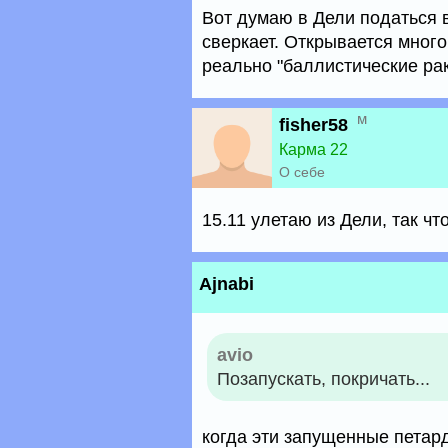
Вот думаю в Дели податься в
сверкает. Открывается много
реально "баллистические раке
м
fisher58
Карма 22
О себе
15.11 улетаю из Дели, так чт
Ajnabi
avio
Позапускать, покричать...
когда эти запущенные петард