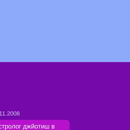
11.2008
стролог джйотиш в