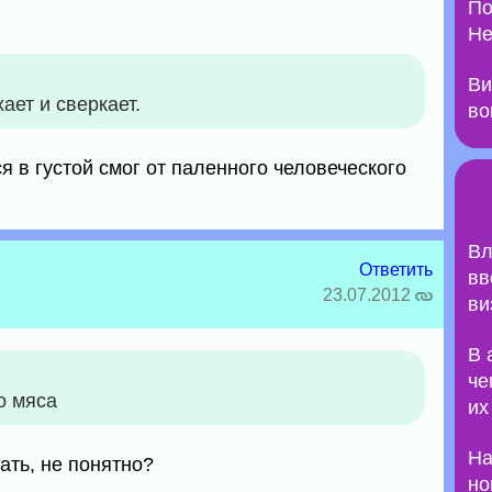
По
Не
Ви
ает и сверкает.
во
ся в густой смог от паленного человеческого
Вл
Ответить
вв
23.07.2012
ви
В 
че
о мяса
их
На
ать, не понятно?
но