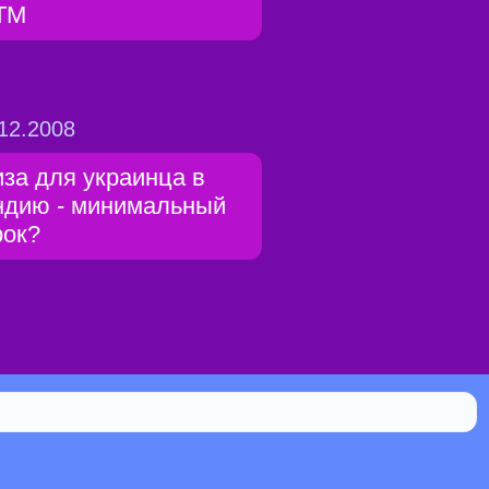
ТМ
12.2008
иза для украинца в
ндию - минимальный
рок?