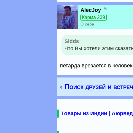
м
AlecJoy
Карма 239
О себе
Sidds
Что Вы хотели этим сказать
петарда врезается в человек
‹ Поиск друзей и встре
Товары из Индии | Аюрвед