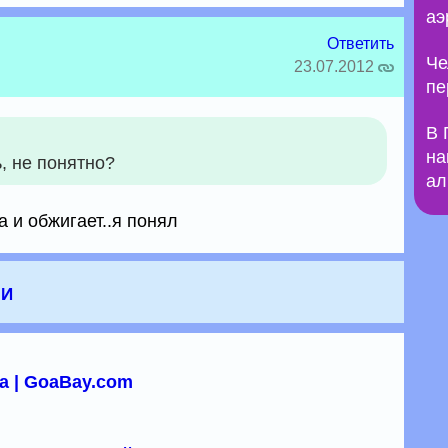
аэ
Ответить
Че
23.07.2012
пе
В 
на
, не понятно?
ал
а и обжигает..я понял
чи
а | GoaBay.com