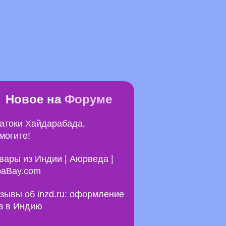
Новое на
Форуме
атоки Хайдарабада,
могите!
вары из Индии | Аюрведа |
aBay.com
зывы об inzd.ru: оформление
з в Индию