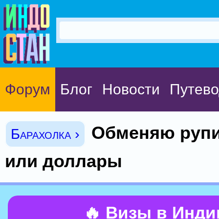
Форум
Блог
Новости
Путево
Обменяю рупи
Барахолка ›
или доллары
🔥 Визы в Инд