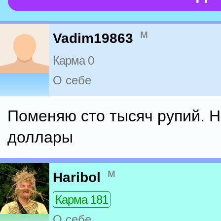
м
Vadim19863
Карма 0
О себе
Поменяю сто тысяч рупий. Н
доллары
м
Haribol
Карма 181
О себе