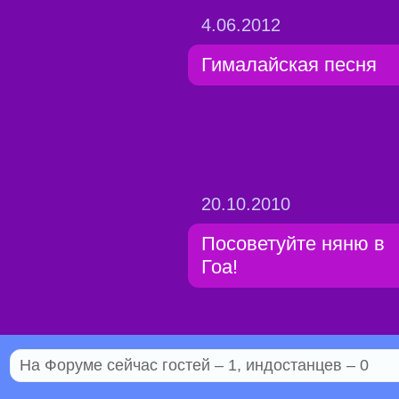
4.06.2012
Гималайская песня
20.10.2010
Посоветуйте няню в
Гоа!
На Форуме сейчас гостей – 1, индостанцев – 0