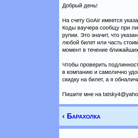
Добрый день!
На счету GoAir имеется указ
Коды ваучера сообщу при ли
рупии. Это значит, что указ
любой билет или часть стои
момент в течение ближайших
Чтобы проверить подлинност
в компанию и самолично удо
скидку на билет, а я обнали
Пишите мне на tatsky4@yah
‹ Барахолка