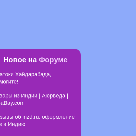
Новое на
Форуме
атоки Хайдарабада,
могите!
вары из Индии | Аюрведа |
aBay.com
зывы об inzd.ru: оформление
з в Индию