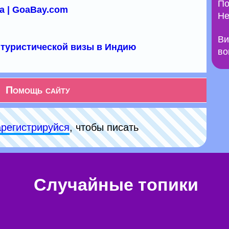
По
а | GoaBay.com
Не
Ви
туристической визы в Индию
во
Помощь сайту
арeгиcтpируйся
, чтобы писать
Случайные топики