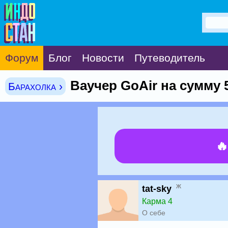
Форум
Блог
Новости
Путеводитель
Ваучер GoAir на сумму 
Барахолка ›

ж
tat-sky
Карма 4
О себе