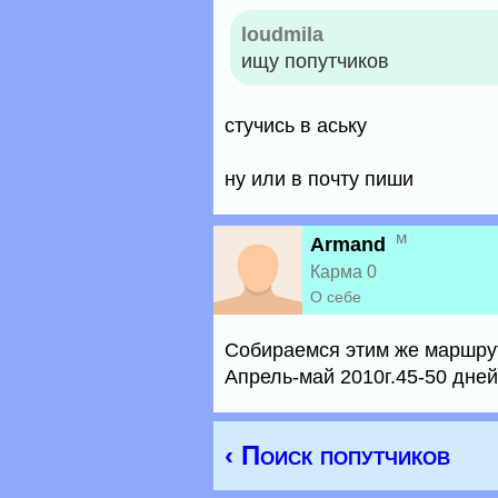
loudmila
ищу попутчиков
стучись в аську
ну или в почту пиши
м
Armand
Карма 0
О себе
Собираемся этим же маршрут
Апрель-май 2010г.45-50 дней
‹ Поиск попутчиков