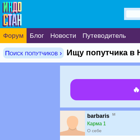
Форум
Блог
Новости
Путеводитель
Ищу попутчика в 
Поиск попутчиков ›

м
barbaris
Карма 1
О себе