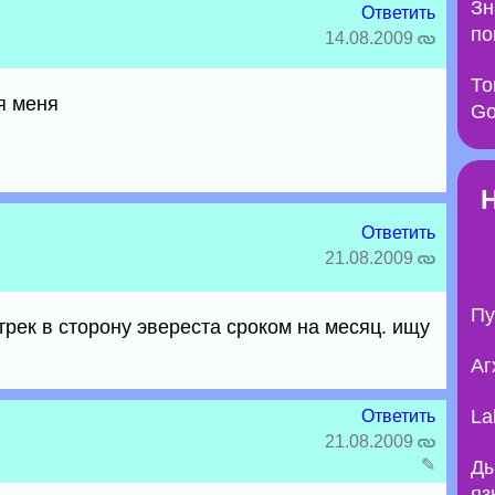
Зн
Ответить
по
14.08.2009
То
я меня
Go
Ответить
21.08.2009
Пу
трек в сторону эвереста сроком на месяц. ищу
Аг
La
Ответить
21.08.2009
✎
Ды
яз