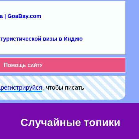
а | GoaBay.com
туристической визы в Индию
Помощь сайту
арeгиcтpируйся
, чтобы писать
Случайные топики