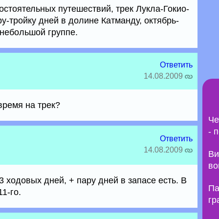
остоятельных путешествий, трек Лукла-Гокио-
у-тройку дней в долине Катманду, октябрь-
 небольшой группе.
Ответить
14.08.2009
время на трек?
Че
- 
Ответить
14.08.2009
Ви
во
 ходовых дней, + пару дней в запасе есть. В
Па
1-го.
гр