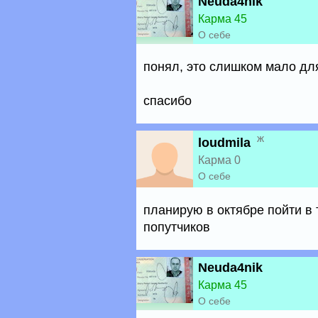
Neuda4nik
Карма 45
О себе
понял, это слишком мало дл
спасибо
ж
loudmila
Карма 0
О себе
планирую в октябре пойти в 
попутчиков
Neuda4nik
Карма 45
О себе