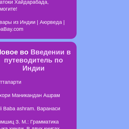
атоки Хайдарабада,
могите!
вары из Индии | Аюрведа |
aBay.com
Новое во
Введении в
путеводитель по
Индии
ттапарти
хори Маникандан Ашрам
li Baba ashram. Варанаси
мшиц З. М.: Грамматика
ыка хинди. В двух книгах.