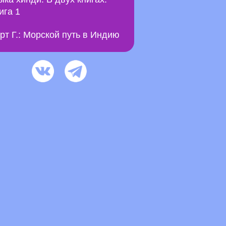
ига 1
рт Г.: Морской путь в Индию