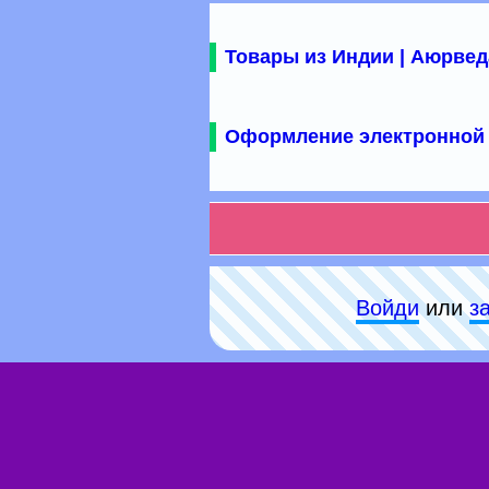
Товары из Индии | Аюрвед
Оформление электронной 
Войди
или
з