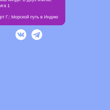
ига 1
рт Г.: Морской путь в Индию