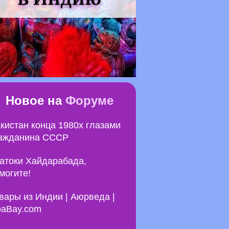
Новое на
Форуме
кистан конца 1980х глазами
ажданина СССР
атоки Хайдарабада,
могите!
вары из Индии | Аюрведа |
aBay.com