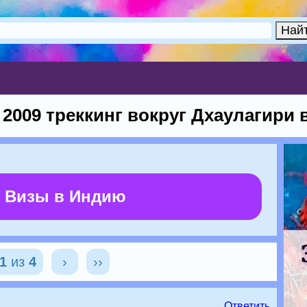
я 2009 треккинг вокруг Дхаулагири 
 Визы в Индию
1
из
4
›
››
Ответить