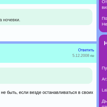
От
ви
По
а ночевки.
Не
Ответить
5.12.2008
Пу
Аг
La
 не быть, если везде останавливаться в своих
Ды
яз