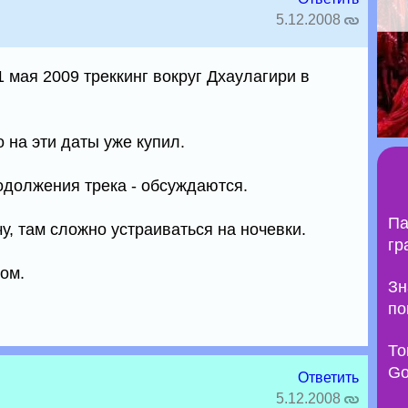
5.12.2008
1 мая 2009 треккинг вокруг Дхаулагири в
 на эти даты уже купил.
должения трека - обсуждаются.
Па
у, там сложно устраиваться на ночевки.
гр
ом.
Зн
по
То
Go
Ответить
5.12.2008