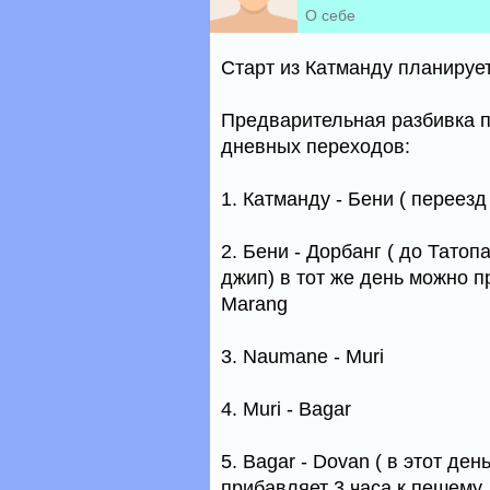
О себе
Старт из Катманду планирует
Предварительная разбивка п
дневных переходов:
1. Катманду - Бени ( переезд
2. Бени - Дорбанг ( до Тато
джип) в тот же день можно п
Marang
3. Naumane - Muri
4. Muri - Bagar
5. Bagar - Dovan ( в этот де
прибавляет 3 часа к пешему