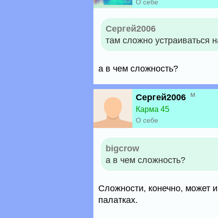
О себе
Сергей2006
там сложно устраиваться н
а в чем сложность?
м
Сергей2006
Карма 45
О себе
bigcrow
а в чем сложность?
Сложности, конечно, может и
палатках.