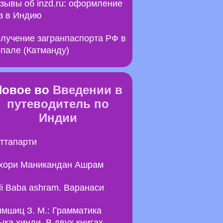
зывы об inzd.ru: оформление
з в Индию
лучение загранпаспорта РФ в
пале (Катманду)
Новое во
Введении в
путеводитель по
Индии
ттапарти
хори Маникандан Ашрам
li Baba ashram. Варанаси
мшиц З. М.: Грамматика
ыка хинди. В двух книгах.