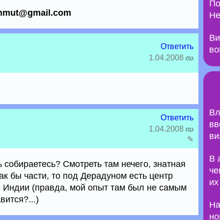
По
chmut@gmail.com
Не
Ви
Ответить
во
1.04.2008
Вл
Ответить
вв
1.04.2008
ви
✎
В 
ь собираетесь? Смотреть там нечего, знатная
че
ак бы части, то под Дерадуном есть центр
их
в Индии (правда, мой опыт там был не самым
ится?...)
На
но