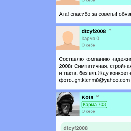
О себе
Ага! спасибо за советы! обя
ж
dtcyf2008
Карма 0
О себе
Составлю компанию надежном
2008г Симпатичная, стройная
и такта, без в/п.Жду конкре
фото..ghtktcnm8@yahoo.com
м
Kotя
Карма 703
О себе
dtcyf2008