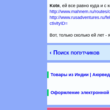
Kotя
, ей все равно куда и с
http://www.mahnem.ru/routes/
http://www.rusadventures.ru/
ctivityID=
Вот, только сколько ей лет - я
‹ Поиск попутчиков
Товары из Индии | Аюрвед
Оформление электронной 