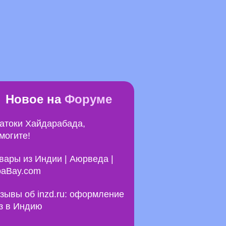
Новое на
Форуме
атоки Хайдарабада,
могите!
вары из Индии | Аюрведа |
aBay.com
зывы об inzd.ru: оформление
з в Индию