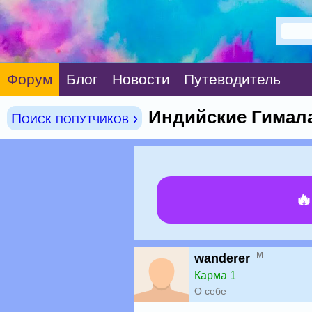
Форум
Блог
Новости
Путеводитель
Индийские Гималаи
Поиск попутчиков ›

м
wanderer
Карма 1
О себе