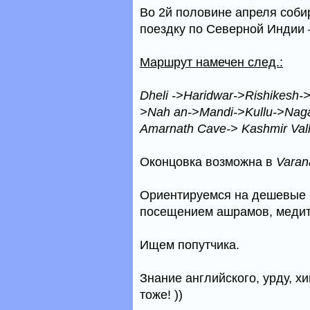
Во 2й половине апреля собир
поездку по Северной Индии 
Маршрут намечен след.:
Dheli ->Haridwar->Rishikesh-
>Nah an->Mandi->Kullu->Nag
Amarnath Cave-> Kashmir Vall
Оконцовка возможна в
Varan
Ориентируемся на дешевые 
посещением ашрамов, медита
Ищем попутчика.
Знание английского, урду, хи
тоже! ))