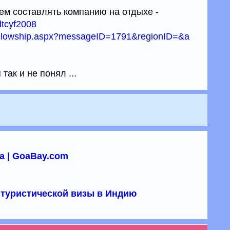
 кем составлять компанию на отдыхе -
dtcyf2008
fellowship.aspx?messageID=1791&regionID=&a
 так и не понял ...
а | GoaBay.com
туристической визы в Индию