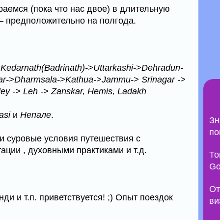
аемся (пока что нас двое) в длительную
– предположительно на полгода.
>Kedarnath(Badrinath)->Uttarkashi->Dehradun-
ar->Dharmsala->Kathua->Jammu-> Srinagar ->
ey -> Leh -> Zanskar, Hemis, Ladakh
asi
и
Непале
.
Зн
по
и суровые условия путешествия с
ции , духовными практиками и т.д.
То
Go
От
нди и т.п. приветствуется! ;) Опыт поездок
ви