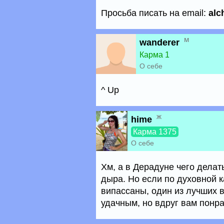
Просьба писать на email:
al
м
wanderer
Карма 1
О себе
^ Up
ж
hime
Карма 1375
О себе
Хм, а в Дерадуне чего делат
дыра. Но если по духовной к
випассаны, один из лучших 
удачным, но вдруг вам понрав