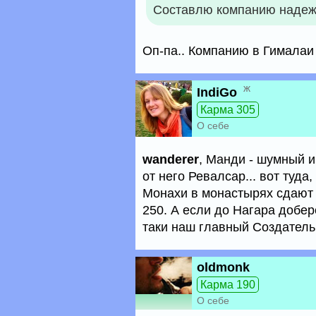
Составлю компанию надежн
Оп-па.. Компанию в Гималаи 
ж
IndiGo
Карма 305
О себе
wanderer
, Манди - шумный и
от него Ревалсар... вот туда
Монахи в монастырях сдают к
250. А если до Нагара добер
таки наш главный Создатель
oldmonk
Карма 190
О себе