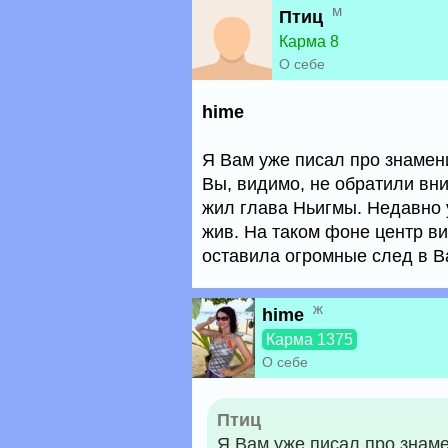
м
Птиц
Карма 8
О себе
hime
Я Вам уже писал про знамен
Вы, видимо, не обратили вни
жил глава Ньигмы. Недавно 
жив. На таком фоне центр ви
оставила огромные след в В
ж
hime
Карма 1375
О себе
Птиц
Я Вам уже писал про знам