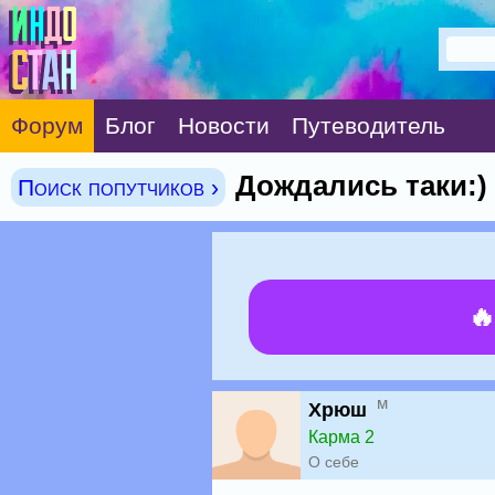
Форум
Блог
Новости
Путеводитель
Дождались таки:)
Поиск попутчиков ›

м
Хрюш
Карма 2
О себе