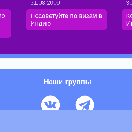
31.08.2009
30
мо
Посоветуйте по визам в
К
Индию
И
Наши группы