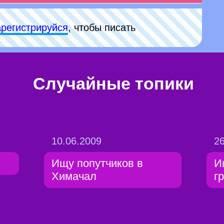
арeгиcтpируйся
, чтобы писать
Случайные топики
10.06.2009
26
Ищу попутчиков в
И
Химачал
г