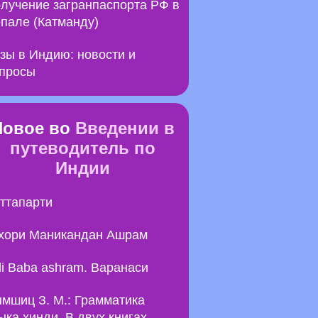
лучение загранпаспорта РФ в
пале (Катманду)
зы в Индию: новости и
просы
Новое во
Введении в
путеводитель по
Индии
ттапарти
хори Маникандан Ашрам
li Baba ashram. Варанаси
мшиц З. М.: Грамматика
ыка хинди. В двух книгах.