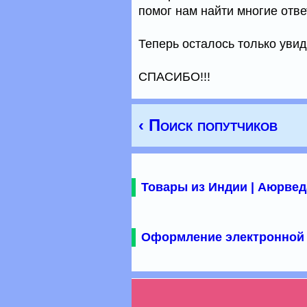
помог нам найти многие отв
Теперь осталось только увид
СПАСИБО!!!
‹ Поиск попутчиков
Товары из Индии | Аюрвед
Оформление электронной 