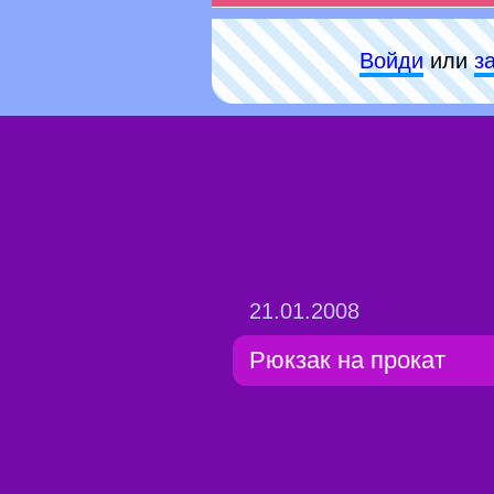
Войди
или
з
21.01.2008
Рюкзак на прокат