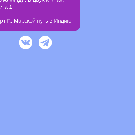
ига 1
рт Г.: Морской путь в Индию