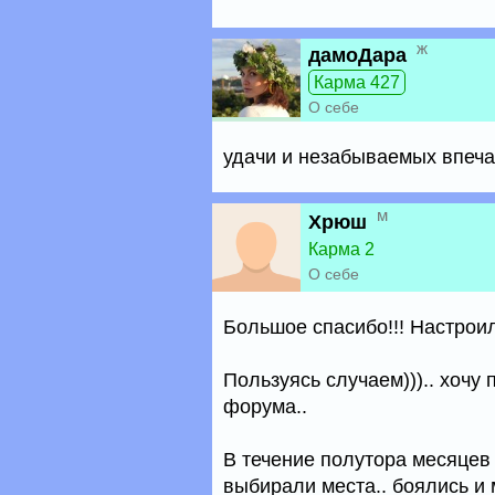
ж
дамоДара
Карма 427
О себе
удачи и незабываемых впеча
м
Хрюш
Карма 2
О себе
Большое спасибо!!! Настроил
Пользуясь случаем))).. хочу
форума..
В течение полутора месяцев
выбирали места.. боялись и