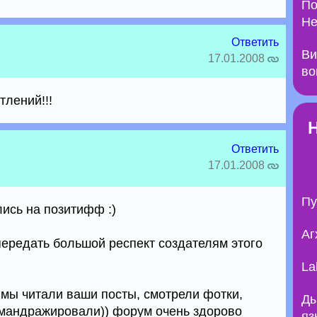
По
Не
Ответить
Ви
17.01.2008
во
тлений!!!
Ответить
17.01.2008
Пу
ись на позитифф :)
Аг
 передать большой респект создателям этого
La
 мы читали ваши посты, смотрели фотки,
Ды
 мандражировали)) форум очень здорово
яз