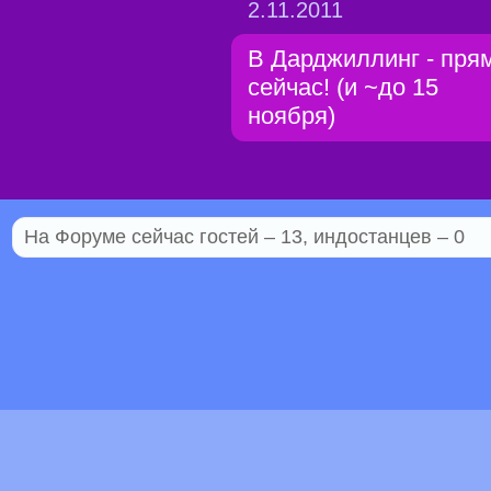
2.11.2011
В Дарджиллинг - пря
сейчас! (и ~до 15
ноября)
На Форуме сейчас гостей – 13, индостанцев – 0