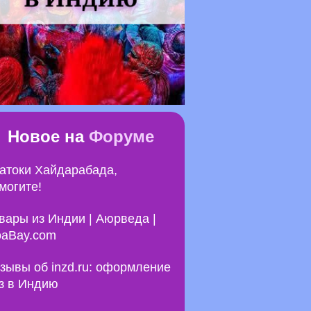
Новое на
Форуме
атоки Хайдарабада,
могите!
вары из Индии | Аюрведа |
aBay.com
зывы об inzd.ru: оформление
з в Индию