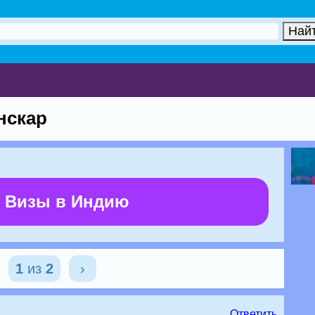
нскар
 Визы в Индию
1
из
2
›
Ответить