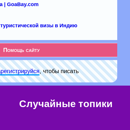
а | GoaBay.com
туристической визы в Индию
Помощь сайту
арeгиcтpируйся
, чтобы писать
Случайные топики