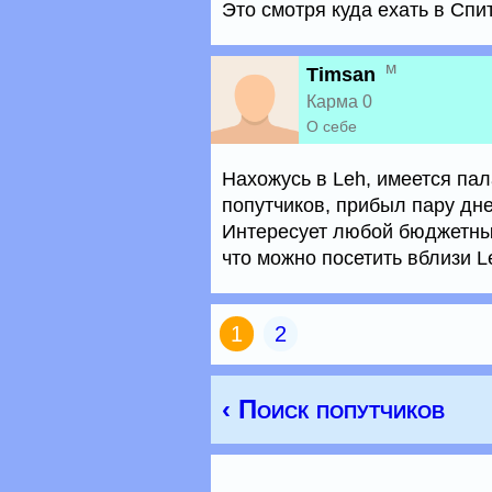
Это смотря куда ехать в Спи
м
Timsan
Карма 0
О себе
Нахожусь в Leh, имеется пал
попутчиков, прибыл пару дн
Интересует любой бюджетный
что можно посетить вблизи L
1
2
‹ Поиск попутчиков