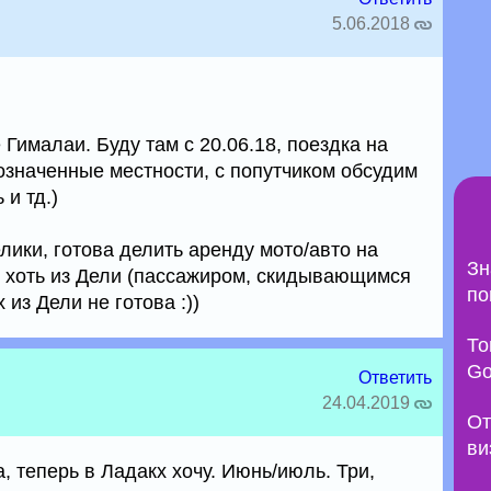
5.06.2018
Гималаи. Буду там с 20.06.18, поездка на
означенные местности, с попутчиком обсудим
 и тд.)
ики, готова делить аренду мото/авто на
Зн
то хоть из Дели (пассажиром, скидывающимся
по
 из Дели не готова :))
То
Go
Ответить
24.04.2019
От
ви
, теперь в Ладакх хочу. Июнь/июль. Три,