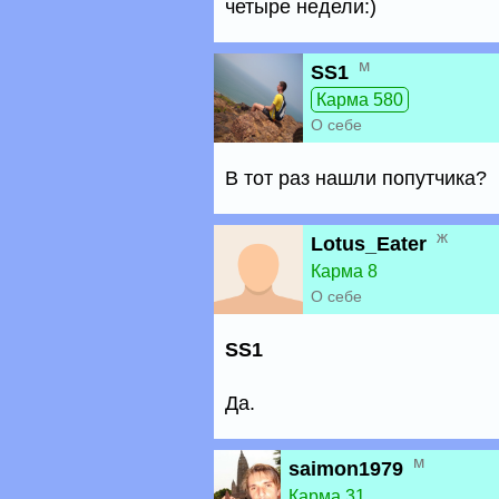
четыре недели:)
м
SS1
Карма 580
О себе
В тот раз нашли попутчика?
ж
Lotus_Eater
Карма 8
О себе
SS1
Да.
м
saimon1979
Карма 31