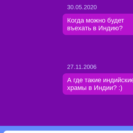
30.05.2020
Когда можно будет
въехать в Индию?
27.11.2006
А где такие индийски
храмы в Индии? :)