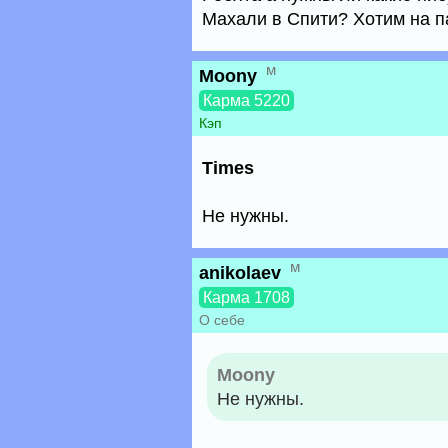
Махали в Спити? Хотим на п
м
Moony
Карма 5220
Кэп
Times
Не нужны.
м
anikolaev
Карма 1708
О себе
Moony
Не нужны.