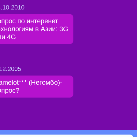
.10.2010
опрос по интеренет
ехнологиям в Азии: 3G
ли 4G
12.2005
amelot*** (Негомбо)-
опрос?