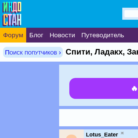
Форум
Блог
Новости
Путеводитель
Спити, Ладакх, За
Поиск попутчиков ›

ж
Lotus_Eater