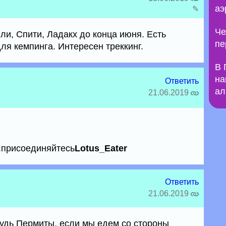
аэ
✎
Че
ли, Спити, Ладакх до конца июня. Есть
пе
для кемпинга. Интересен треккинг.
В 
на
Ответить
ал
21.06.2019
 .присоединяйтесь
Lotus_Eater
Ответить
21.06.2019
будь Пермиты, если мы едем со стороны