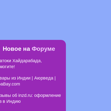
Новое на
Форуме
атоки Хайдарабада,
могите!
вары из Индии | Аюрведа |
aBay.com
зывы об inzd.ru: оформление
з в Индию