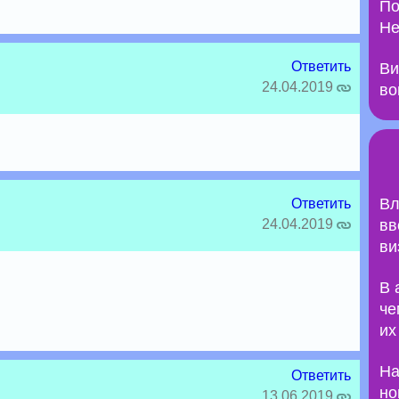
По
Не
Ответить
Ви
24.04.2019
во
Вл
Ответить
24.04.2019
вв
ви
В 
че
их
На
Ответить
но
13.06.2019