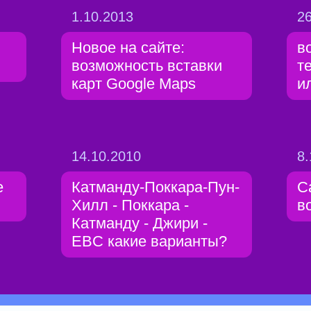
1.10.2013
26
Новое на сайте:
в
возможность вставки
т
карт Google Maps
и
14.10.2010
8.
е
Катманду-Поккара-Пун-
C
Хилл - Поккара -
в
Катманду - Джири -
EBC какие варианты?