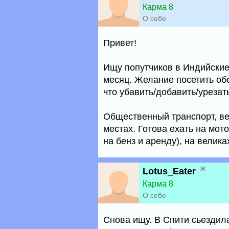
Карма 8
О себе
Привет!
Ищу попутчиков в Индийские 
месяц. Желание посетить об
что убавить/добавить/урезать
Общественный транспорт, вел
местах. Готова ехать на мо
на бенз и аренду), на великах
ж
Lotus_Eater
Карма 8
О себе
Снова ищу. В Спити сьездила