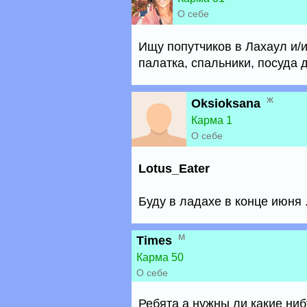
О себе
Ищу попутчиков в Лахаул и/и
палатка, спальники, посуда 
ж
Oksioksana
Карма 1
О себе
Lotus_Eater
Буду в ладахе в конце июня
м
Times
Карма 50
О себе
Ребята а нужны ли какие ни