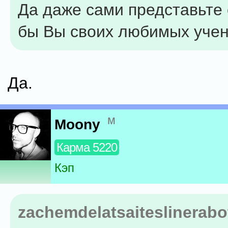
Да даже сами представьте
бы Вы своих любимых уче
Да.
м
Moony
Карма 5220
Кэп
zachemdelatsaiteslinerabo