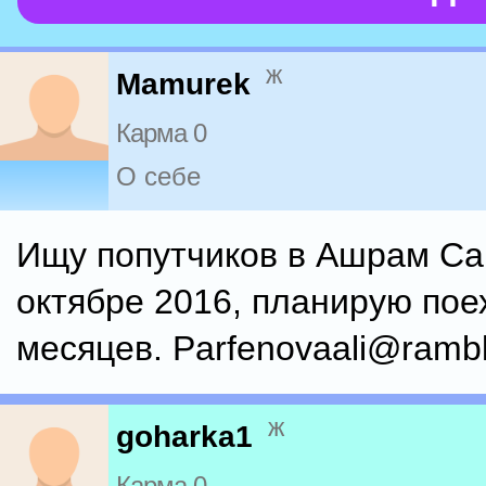
ж
Mamurek
Карма 0
О себе
Ищу попутчиков в Ашрам Са
октябре 2016, планирую пое
месяцев. Parfenovaali@rambl
ж
goharka1
Карма 0