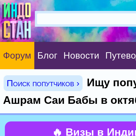
Форум
Блог
Новости
Путево
Ищу поп
Поиск попутчиков ›
Ашрам Саи Бабы в октя
🔥 Визы в Инд