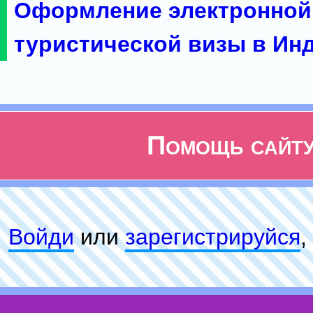
Оформление электронной
туристической визы в Ин
Помощь сайт
Войди
или
зарeгиcтpируйся
,