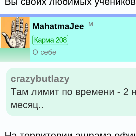
Вы своих любимых учеников
м
MahatmaJee
Карма 208
О себе
crazybutlazy
Там лимит по времени - 2 
месяц..
На территории ашрама офи