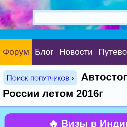
Форум
Блог
Новости
Путево
Автосто
Поиск попутчиков ›
России летом 2016г
🔥 Визы в Инд