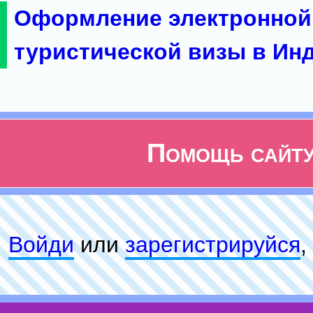
Оформление электронной
туристической визы в Ин
Помощь сайт
Войди
или
зарeгиcтpируйся
,