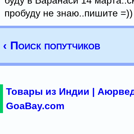
буду в Варанаси 14 марта..с
пробуду не знаю..пишите =))
‹ Поиск попутчиков
Товары из Индии | Аюрвед
GoaBay.com