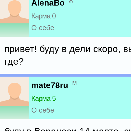
ж
AlenaBo
Карма 0
О себе
привет! буду в дели скоро, 
где?
м
mate78ru
Карма 5
О себе