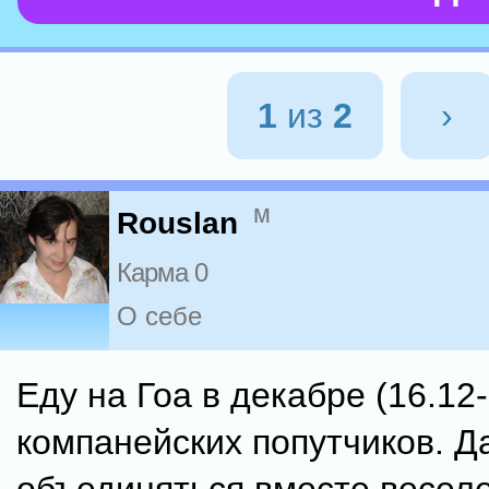
1
из
2
›
м
Rouslan
Карма 0
О себе
Еду на Гоа в декабре (16.12-
компанейских попутчиков. Д