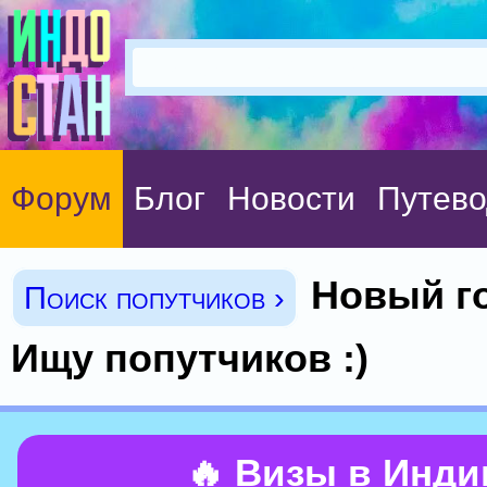
Форум
Блог
Новости
Путево
Новый го
Поиск попутчиков ›
Ищу попутчиков :)
🔥 Визы в Инд