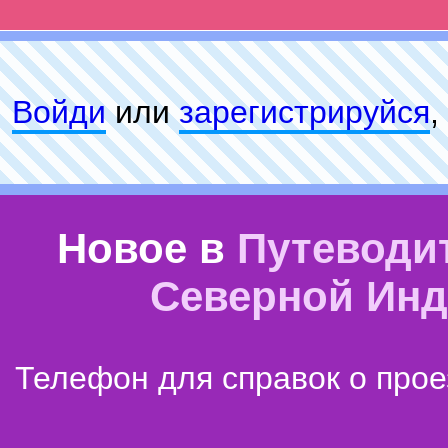
Войди
или
зарeгиcтpируйся
,
Новое в
Путеводи
Северной Ин
Телефон для справок о прое