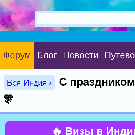
Форум
Блог
Новости
Путево
С праздником
Вся Индия ›
🎊
🔥 Визы в Инд