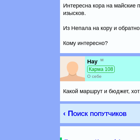
Интересна кора на майские 
изысков.
Из Непала на кору и обратно
Кому интересно?
м
Нау
Карма 108
О себе
Какой маршрут и бюджет, хо
‹ Поиск попутчиков