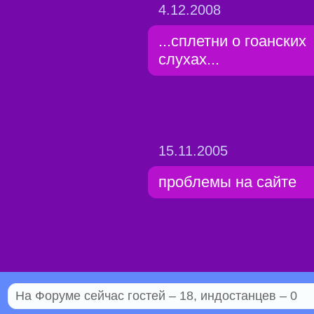
4.12.2008
...сплетни о гоанских
слухах...
15.11.2005
проблемы на сайте
На Форуме сейчас гостей – 18, индостанцев – 0