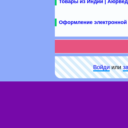
Товары из Индии | Аюрвед
Оформление электронной 
Войди
или
з