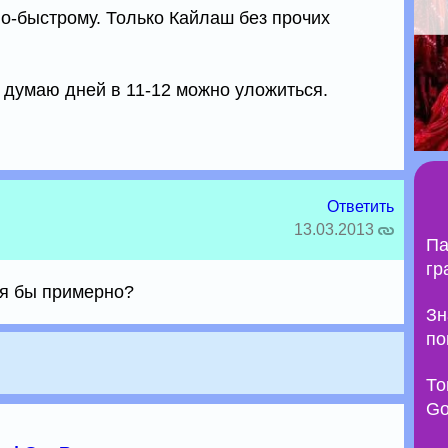
по-быстрому. Только Кайлаш без прочих
 думаю дней в 11-12 можно уложиться.
Ответить
13.03.2013
Па
гр
тя бы примерно?
Зн
по
То
Go