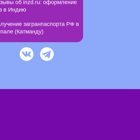
зывы об inzd.ru: оформление
з в Индию
лучение загранпаспорта РФ в
пале (Катманду)