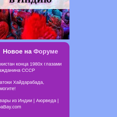
Новое на
Форуме
кистан конца 1980х глазами
ажданина СССР
атоки Хайдарабада,
могите!
вары из Индии | Аюрведа |
aBay.com