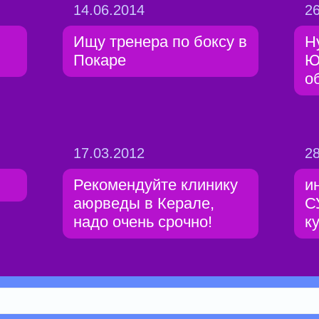
14.06.2014
26
Ищу тренера по боксу в
Н
Покаре
Ю
о
17.03.2012
28
Рекомендуйте клинику
и
аюрведы в Керале,
С
надо очень срочно!
к