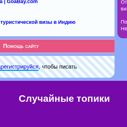
а | GoaBay.com
От
ви
По
туристической визы в Индию
Не
Помощь сайту
арeгиcтpируйся
, чтобы писать
Случайные топики