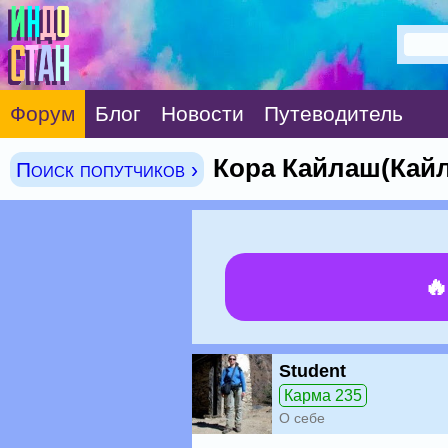
Форум
Блог
Новости
Путеводитель
Кора Кайлаш(Кайл
Поиск попутчиков ›

Student
Карма 235
О себе