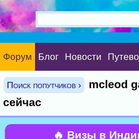
Форум
Блог
Новости
Путево
mcleod g
Поиск попутчиков ›
сейчас
🔥 Визы в Инд