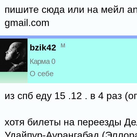
пишите сюда или на мейл ani
gmail.com
м
bzik42
Карма 0
О себе
из спб еду 15 .12 . в 4 раз (
хотя билеты на переезды Д
Удайпур-Аурангабад (Эллор