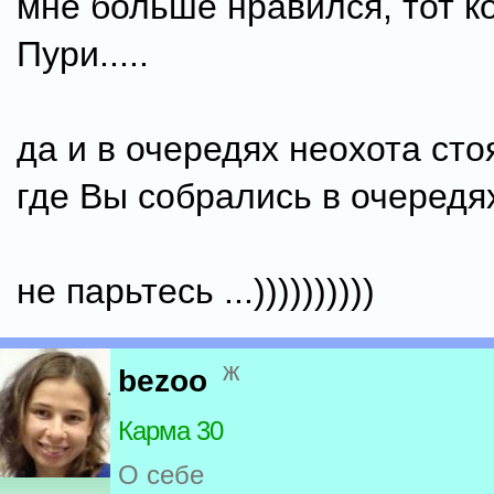
мне больше нравился, тот к
Пури.....
да и в очередях неохота стоят
где Вы собрались в очередях
не парьтесь ...))))))))))
ж
bezoo
Карма 30
О себе