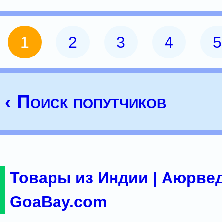
1
2
3
4
5
‹ Поиск попутчиков
Товары из Индии | Аюрвед
GoaBay.com