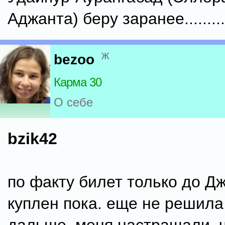
Аджанта) беру заранее........
ж
bezoo
Карма 30
О себе
bzik42
по факту билет только до Д
куплен пока. еще не решила