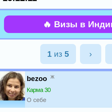
🔥 Визы в Инд
1
из
5
›
ж
bezoo
Карма 30
О себе