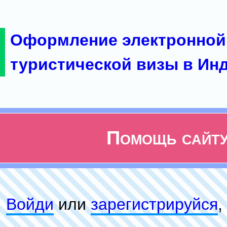
Оформление электронной
туристической визы в Ин
Помощь сайт
Войди
или
зарeгиcтpируйся
,