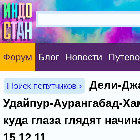
Форум
Блог
Новости
Путево
Дели-Дж
Поиск попутчиков ›
Удайпур-Аурангабад-Ха
куда глаза глядят начин
15.12.11