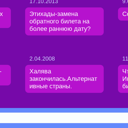
17.10.2013
9.
х
Этихады-замена
C
обратного билета на
более раннюю дату?
2.04.2008
11
-
Халява
Ч
закончилась.Альтернат
И
ивные страны.
б