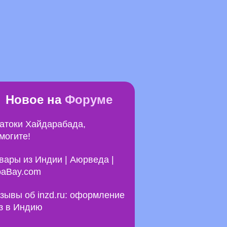
Новое на
Форуме
атоки Хайдарабада,
могите!
вары из Индии | Аюрведа |
aBay.com
зывы об inzd.ru: оформление
з в Индию