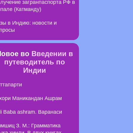
лучение загранпаспорта РФ в
пале (Катманду)
зы в Индию: новости и
просы
Новое во
Введении в
путеводитель по
Индии
ттапарти
хори Маникандан Ашрам
li Baba ashram. Варанаси
мшиц З. М.: Грамматика
ыка хинди. В двух книгах.