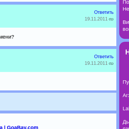
По
Не
Ответить
19.11.2011
Ви
во
емени?
Ответить
19.11.2011
Пу
Аг
La
Ды
а | GoaBay.com
яз