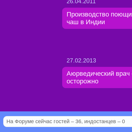
26.04.2011
Производство поющи
чаш в Индии
27.02.2013
Аюрведический врач 
осторожно
На Форуме сейчас гостей – 36, индостанцев – 0