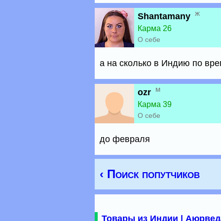
ж
Shantamany
Карма 26
О себе
а на сколько в Индию по вр
м
ozr
Карма 39
О себе
до февраля
‹ Поиск попутчиков
Товары из Индии | Аюрвед