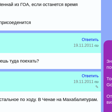
еннай из ГОА, если останется время
 присоеденится
Ответить
19.11.2011
чешь туда поехать?
Зн
по
Ответить
То
19.11.2011
Go
✎
От
остальное по ходу. В Ченае на Махабалипурам.
ви