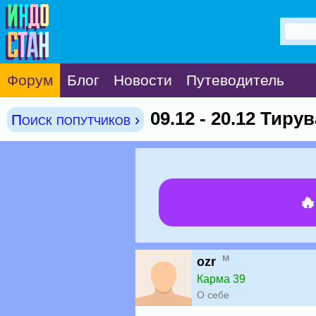
Форум
Блог
Новости
Путеводитель
09.12 - 20.12 Тир
Поиск попутчиков ›

м
ozr
Карма 39
О себе