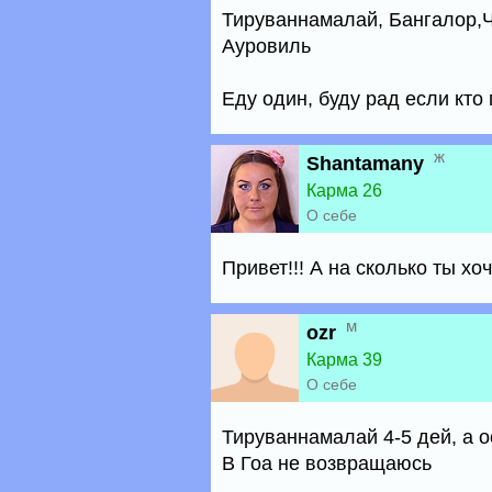
Тируваннамалай, Бангалор,Ч
Ауровиль
Еду один, буду рад если кто
ж
Shantamany
Карма 26
О себе
Привет!!! А на сколько ты хо
м
ozr
Карма 39
О себе
Тируваннамалай 4-5 дей, а 
В Гоа не возвращаюсь