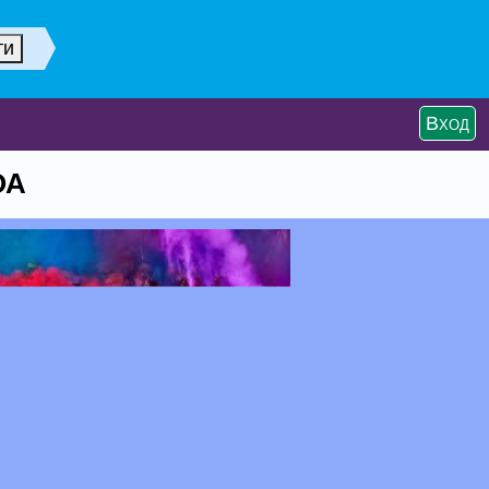
Вход
ОА