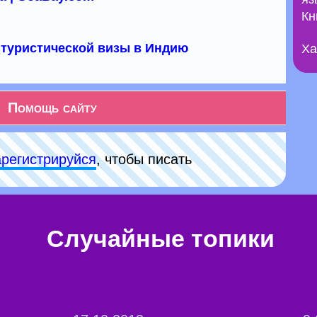
Кн
туристической визы в Индию
Ха
Помощь сайту
арeгиcтpируйся
, чтобы писать
Случайные топики